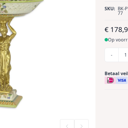
SKU:
BK-P
77
€ 178,
Op voor
-
Betaal vei