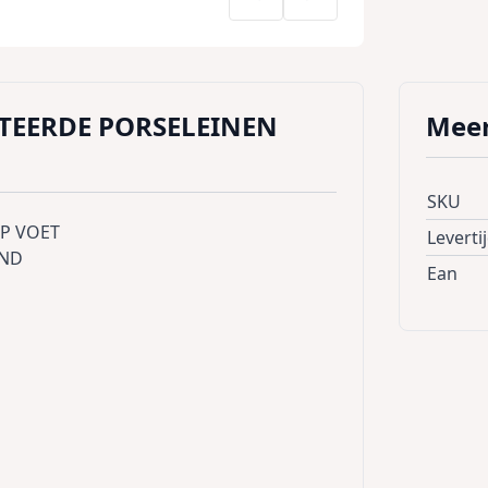
EERDE PORSELEINEN
Meer
SKU
P VOET
Leverti
AND
Ean