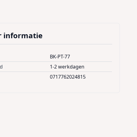
 informatie
BK-PT-77
jd
1-2 werkdagen
0717762024815