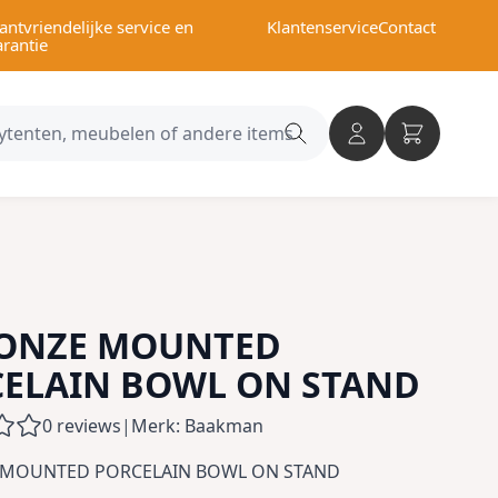
antvriendelijke service en
Klantenservice
Contact
arantie
Search
category
RONZE MOUNTED
ELAIN BOWL ON STAND
0 reviews
|
Merk: Baakman
 MOUNTED PORCELAIN BOWL ON STAND