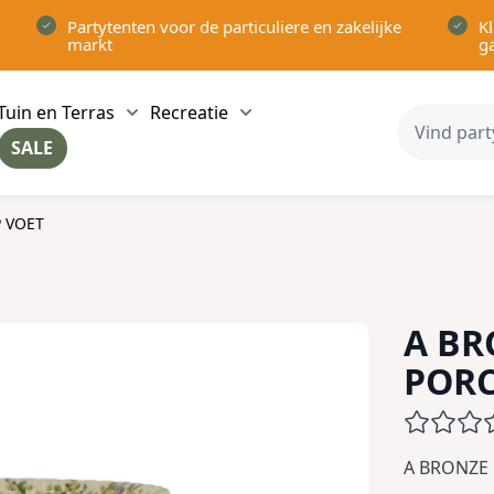
Partytenten voor de particuliere en zakelijke
Kl
markt
g
Tuin en Terras
Recreatie
ow submenu for Partytenten category
Show submenu for Tuin en Terras category
Show submenu for Recreatie 
SALE
ow submenu for Voor in Huis category
 VOET
A B
PORC
A BRONZE