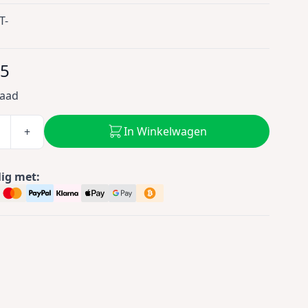
T-
95
raad
In Winkelwagen
+
lig met: