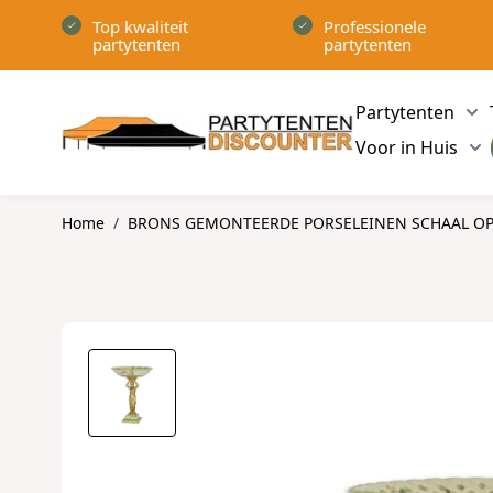
Ga naar de inhoud
Top kwaliteit
Professionele
partytenten
partytenten
Partytenten
Sh
Voor in Huis
Sh
Home
/
BRONS GEMONTEERDE PORSELEINEN SCHAAL OP