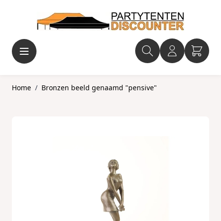
Ga naar de inhoud
Home
/
Bronzen beeld genaamd "pensive"