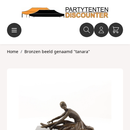
Ga naar de inhoud
Home
/
Bronzen beeld genaamd "tanara"