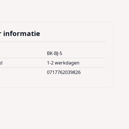
 informatie
BK-BJ-5
jd
1-2 werkdagen
0717762039826