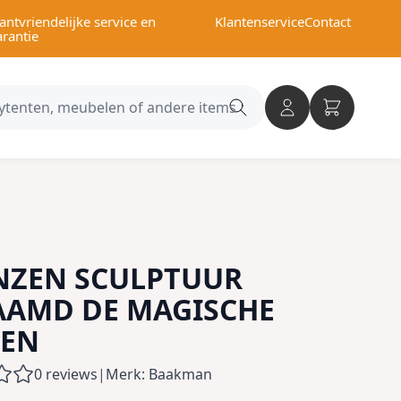
antvriendelijke service en
Klantenservice
Contact
arantie
Search
category
NZEN SCULPTUUR
AAMD DE MAGISCHE
GEN
0 reviews
|
Merk: Baakman