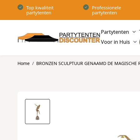
Ga naar de inhoud
Top kwaliteit
Professionele
partytenten
partytenten
Partytenten
Sh
Voor in Huis
Sh
Home
/
BRONZEN SCULPTUUR GENAAMD DE MAGISCHE 