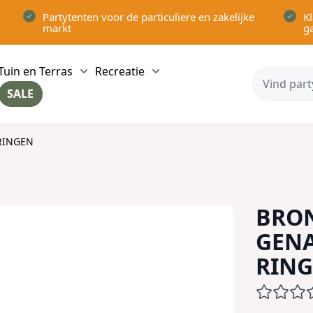
Partytenten voor de particuliere en zakelijke
Kl
markt
g
Tuin en Terras
Recreatie
ow submenu for Partytenten category
Show submenu for Tuin en Terras category
Show submenu for Recreatie 
SALE
ow submenu for Voor in Huis category
RINGEN
BRO
GEN
RIN