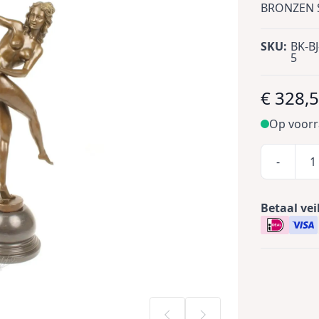
BRONZEN 
SKU:
BK-BJ
5
€ 328,
Op voor
-
Betaal vei