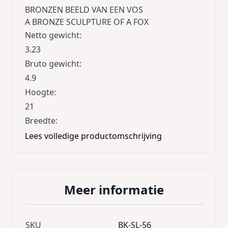
BRONZEN BEELD VAN EEN VOS
A BRONZE SCULPTURE OF A FOX
Netto gewicht
:
3.23
Bruto gewicht
:
4.9
Hoogte
:
21
Breedte
:
11
Lees volledige productomschrijving
Lengte
:
19,2
Meer informatie
SKU
BK-SL-56