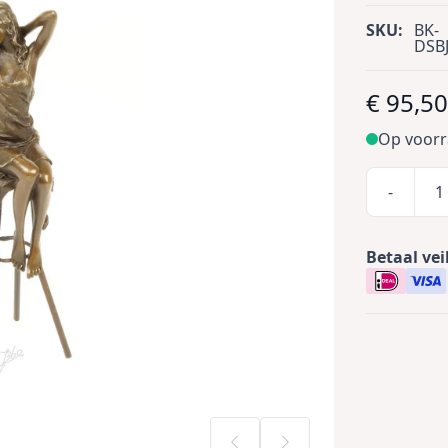
SKU:
BK-
DSBJ
€ 95,5
Op voor
-
Betaal vei