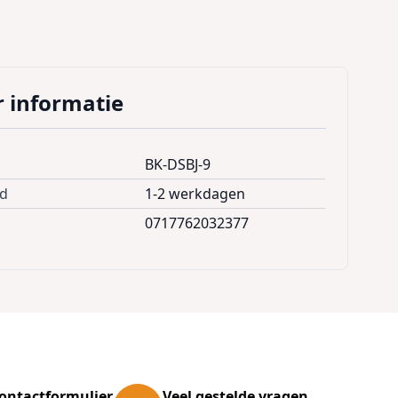
 informatie
BK-DSBJ-9
jd
1-2 werkdagen
0717762032377
ontactformulier
Veel gestelde vragen