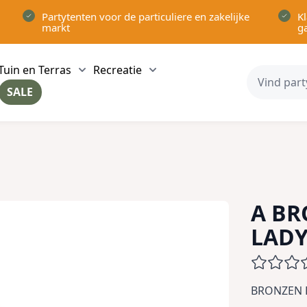
Partytenten voor de particuliere en zakelijke
Kl
markt
g
Tuin en Terras
Recreatie
ow submenu for Partytenten category
Show submenu for Tuin en Terras category
Show submenu for Recreatie 
SALE
ow submenu for Voor in Huis category
A BR
LADY
BRONZEN 