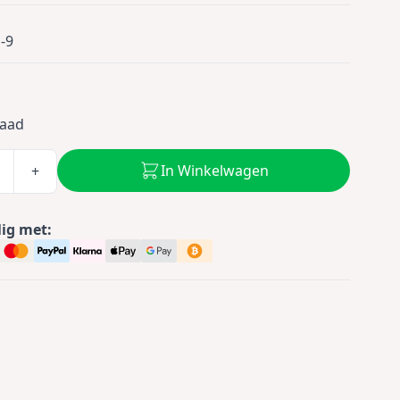
-9
0
raad
In Winkelwagen
+
lig met: