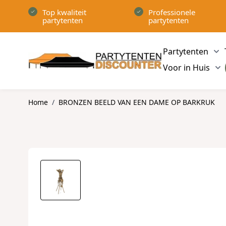
Ga naar de inhoud
Top kwaliteit
Professionele
partytenten
partytenten
Partytenten
Sh
Voor in Huis
Sh
Home
/
BRONZEN BEELD VAN EEN DAME OP BARKRUK