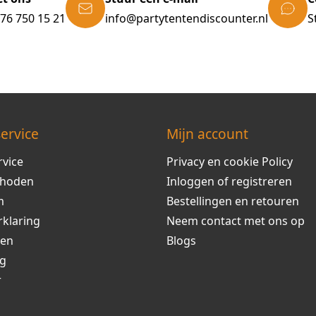
)76 750 15 21
info@partytentendiscounter.nl
S
ervice
Mijn account
rvice
Privacy en cookie Policy
thoden
Inloggen of registreren
m
Bestellingen en retouren
rklaring
Neem contact met ons op
ren
Blogs
ng
r