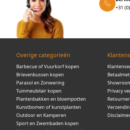
+31 (0
Overige categorieén
Klantens
Barbecue of Vuurkorf kopen
Klantense
Brievenbussen kopen
Betaalme
Parasol en Zonwering
Showroo
Tuinmeubilair kopen
Privacy ve
Plantenbakken en bloempotten
Retourne
Kunstbomen of kunstplanten
Verzendi
Outdoor en Kamperen
Disclaime
Sport en Zwembaden kopen