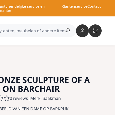
antvriendelijke service en
Klantenservice
Contact
arantie
Search
category
ONZE SCULPTURE OF A
 ON BARCHAIR
0 reviews
|
Merk: Baakman
BEELD VAN EEN DAME OP BARKRUK