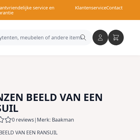
antvriendelijke service en
Klantenservice
Contact
arantie
Search
category
ZEN BEELD VAN EEN
UIL
0 reviews
|
Merk: Baakman
BEELD VAN EEN RANSUIL