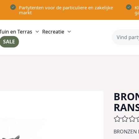
Partytenten voor de particuliere en zakelijke
Kl
markt
g
Tuin en Terras
Recreatie
ow submenu for Partytenten category
Show submenu for Tuin en Terras category
Show submenu for Recreatie 
SALE
ow submenu for Voor in Huis category
BRON
RANS
BRONZEN 