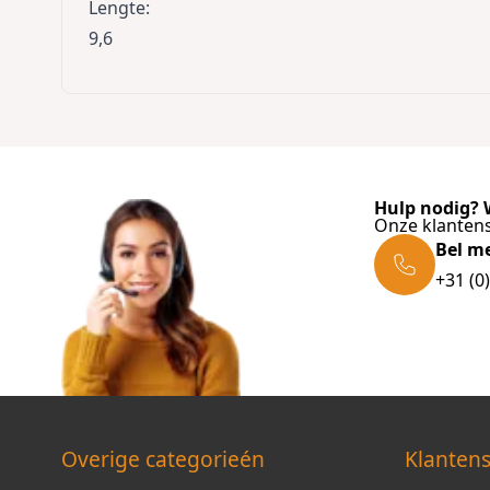
Lengte
:
9,6
Hulp nodig? W
Onze klantens
Bel m
+31 (0
Overige categorieén
Klantens