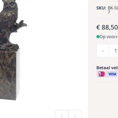
SKU:
BK-SL
7
€ 88,5
Op voor
-
Betaal vei