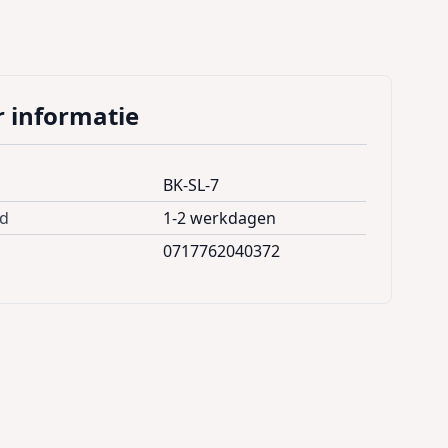
 informatie
BK-SL-7
jd
1-2 werkdagen
0717762040372