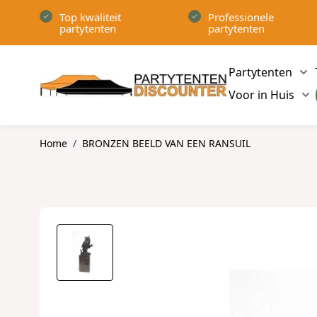
Ga naar de inhoud
Top kwaliteit
Professionele
partytenten
partytenten
Partytenten
Sh
Voor in Huis
Sh
Home
/
BRONZEN BEELD VAN EEN RANSUIL