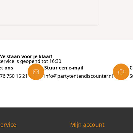
e staan voor je klaar!
ervice is geopend tot 16:30
et ons
Stuur een e-mail
C
)76 750 15 21
info@partytentendiscounter.nl
S
ervice
Mijn account