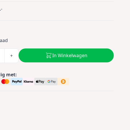
-
0
raad
In Winkelwagen
+
lig met: