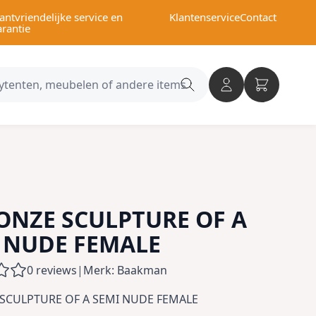
antvriendelijke service en
Klantenservice
Contact
arantie
Search
category
ONZE SCULPTURE OF A
 NUDE FEMALE
0 reviews
|
Merk: Baakman
 SCULPTURE OF A SEMI NUDE FEMALE