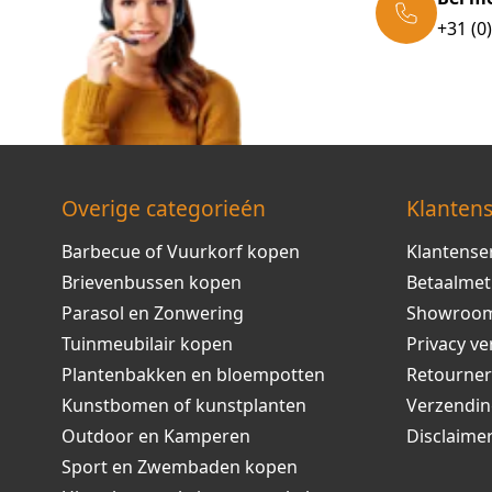
+31 (0
Overige categorieén
Klantens
Barbecue of Vuurkorf kopen
Klantense
Brievenbussen kopen
Betaalme
Parasol en Zonwering
Showroo
Tuinmeubilair kopen
Privacy ve
Plantenbakken en bloempotten
Retourne
Kunstbomen of kunstplanten
Verzendi
Outdoor en Kamperen
Disclaime
Sport en Zwembaden kopen