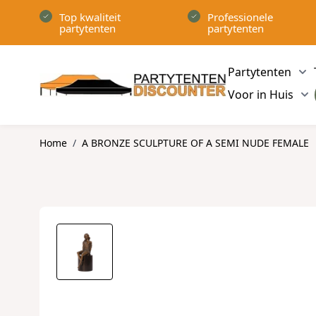
Ga naar de inhoud
Top kwaliteit
Professionele
partytenten
partytenten
Partytenten
Sh
Voor in Huis
Sh
Home
/
A BRONZE SCULPTURE OF A SEMI NUDE FEMALE