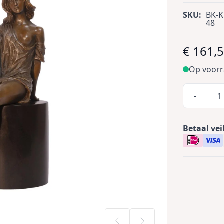
SKU:
BK-K
48
€ 161,
Op voor
-
Betaal vei