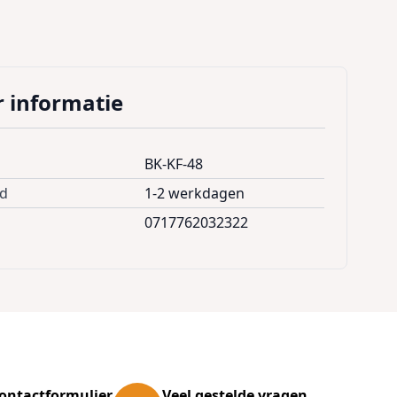
 informatie
BK-KF-48
jd
1-2 werkdagen
0717762032322
ontactformulier
Veel gestelde vragen