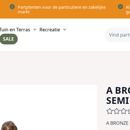
Partytenten voor de particuliere en zakelijke
Kl
markt
g
Tuin en Terras
Recreatie
ow submenu for Partytenten category
Show submenu for Tuin en Terras category
Show submenu for Recreatie 
SALE
ow submenu for Voor in Huis category
A BR
SEMI
A BRONZE