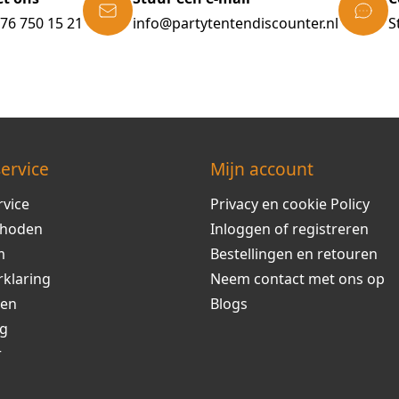
)76 750 15 21
info@partytentendiscounter.nl
S
ervice
Mijn account
rvice
Privacy en cookie Policy
thoden
Inloggen of registreren
m
Bestellingen en retouren
rklaring
Neem contact met ons op
ren
Blogs
ng
r