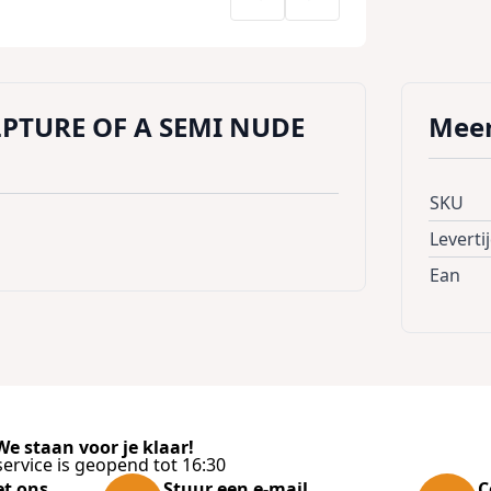
PTURE OF A SEMI NUDE
Meer
SKU
Leverti
Ean
e staan voor je klaar!
ervice is geopend tot 16:30
et ons
Stuur een e-mail
C