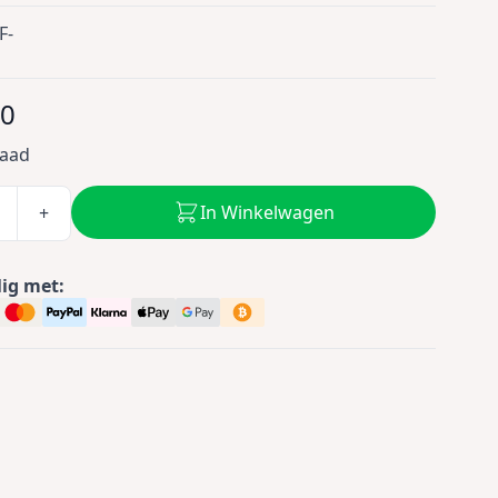
F-
50
raad
In Winkelwagen
+
lig met: