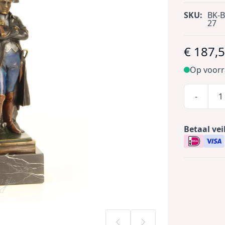
SKU:
BK-B
27
€ 187,
Op voor
-
Betaal vei