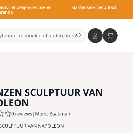
antvriendelijke service en
Klantenservice
Contact
arantie
Search
category
NZEN SCULPTUUR VAN
OLEON
0 reviews
|
Merk: Baakman
SCULPTUUR VAN NAPOLEON