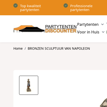
Ga naar de inhoud
Top kwaliteit
Professionele
partytenten
partytenten
Partytenten
Sh
Voor in Huis
Sh
Home
/
BRONZEN SCULPTUUR VAN NAPOLEON