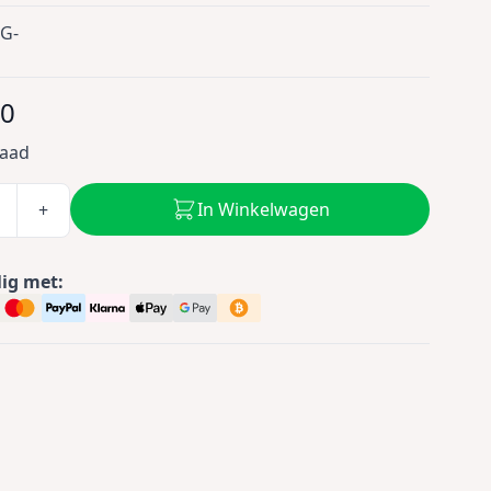
G-
50
raad
In Winkelwagen
+
lig met: