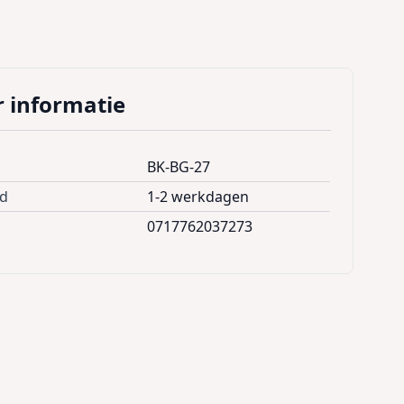
 informatie
BK-BG-27
jd
1-2 werkdagen
0717762037273