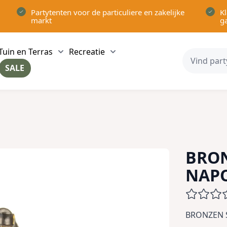
Partytenten voor de particuliere en zakelijke
Kl
markt
g
Tuin en Terras
Recreatie
ow submenu for Partytenten category
Show submenu for Tuin en Terras category
Show submenu for Recreatie 
SALE
ow submenu for Voor in Huis category
BRO
NAP
BRONZEN 