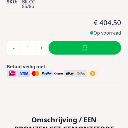
SKU:
BK-CC-
85/86
€ 404,50
Op voorraad
-
+
Betaal veilig met:
Omschrijving /
EEN