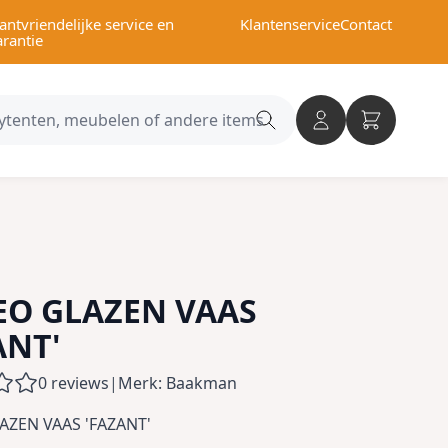
antvriendelijke service en
Klantenservice
Contact
arantie
Search
category
O GLAZEN VAAS
ANT'
0 reviews
|
Merk: Baakman
ZEN VAAS 'FAZANT'