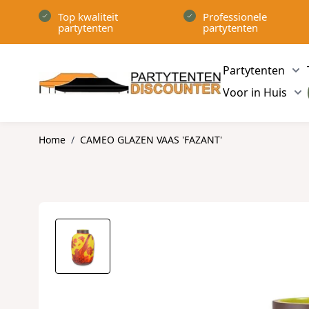
Ga naar de inhoud
Top kwaliteit
Professionele
partytenten
partytenten
Partytenten
Sh
Voor in Huis
Sh
Home
/
CAMEO GLAZEN VAAS 'FAZANT'