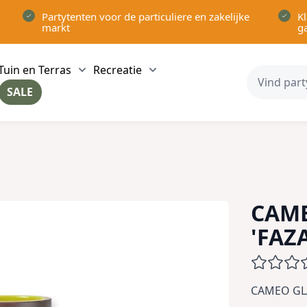
Partytenten voor de particuliere en zakelijke
Kl
markt
g
Tuin en Terras
Recreatie
ow submenu for Partytenten category
Show submenu for Tuin en Terras category
Show submenu for Recreatie 
SALE
ow submenu for Voor in Huis category
CAME
'FAZ
CAMEO GLA