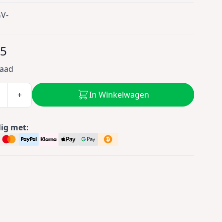
V-
95
raad
In Winkelwagen
+
lig met: