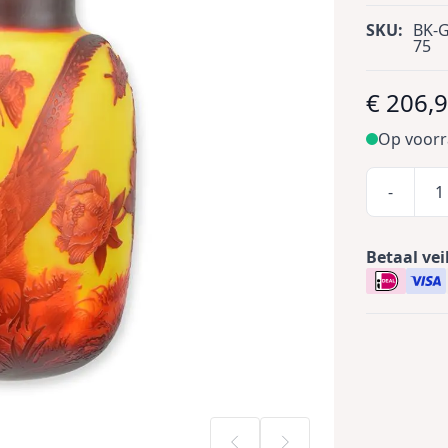
SKU:
BK-G
75
€ 206,
Op voor
-
Betaal vei