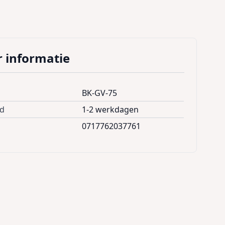
 informatie
BK-GV-75
jd
1-2 werkdagen
0717762037761