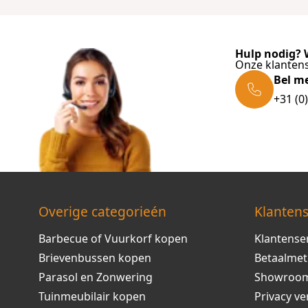
Hulp nodig? W
Onze klantens
Bel m
+31 (0
Overige categorieén
Klantens
Barbecue of Vuurkorf kopen
Klantense
Brievenbussen kopen
Betaalme
Parasol en Zonwering
Showroo
Tuinmeubilair kopen
Privacy ve