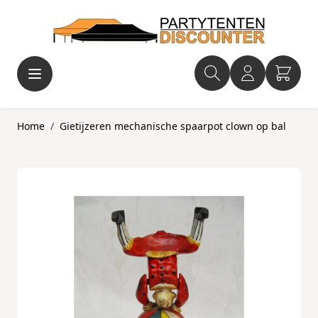
Ga naar de inhoud
Home
/
Gietijzeren mechanische spaarpot clown op bal