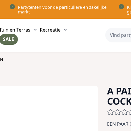
Partytenten voor de particuliere en zakelijke
Kl
markt
g
Tuin en Terras
Recreatie
ow submenu for Partytenten category
Show submenu for Tuin en Terras category
Show submenu for Recreatie 
SALE
ow submenu for Voor in Huis category
EN
A PA
COC
EEN PAAR