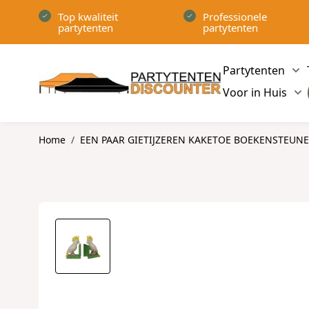
Ga naar de inhoud
Top kwaliteit
Professionele
partytenten
partytenten
Partytenten
Sh
Voor in Huis
Sh
Home
/
EEN PAAR GIETIJZEREN KAKETOE BOEKENSTEUN