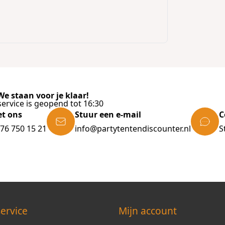
e staan voor je klaar!
ervice is geopend tot 16:30
et ons
Stuur een e-mail
C
)76 750 15 21
info@partytentendiscounter.nl
S
ervice
Mijn account