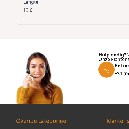
Lengte
:
13,6
Hulp nodig? W
Onze klantens
Bel m
+31 (0
Overige categorieén
Klantens