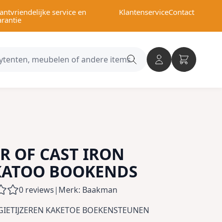
antvriendelijke service en
Klantenservice
Contact
arantie
Search
category
IR OF CAST IRON
KATOO BOOKENDS
0 reviews
|
Merk: Baakman
 GIETIJZEREN KAKETOE BOEKENSTEUNEN