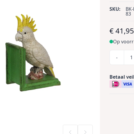
SKU:
BK-
83
€ 41,9
Op voor
-
Betaal vei