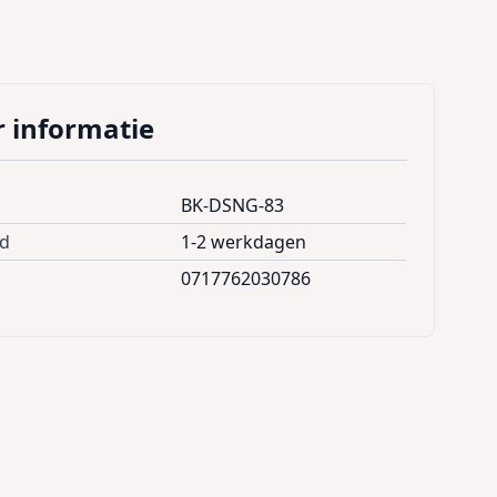
 informatie
BK-DSNG-83
jd
1-2 werkdagen
0717762030786