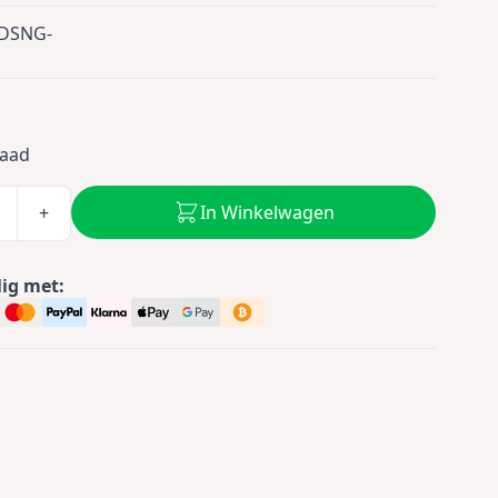
DSNG-
5
raad
In Winkelwagen
+
lig met: