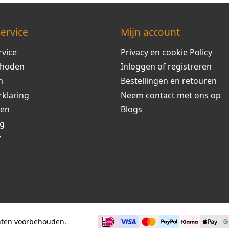
ervice
Mijn account
rvice
Privacy en cookie Policy
thoden
Inloggen of registreren
m
Bestellingen en retouren
rklaring
Neem contact met ons op
ren
Blogs
ng
r
chten voorbehouden.