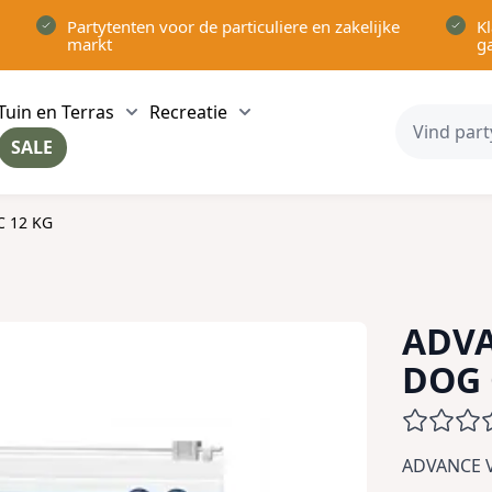
Partytenten voor de particuliere en zakelijke
Kl
markt
g
Tuin en Terras
Recreatie
ow submenu for Partytenten category
Show submenu for Tuin en Terras category
Show submenu for Recreatie 
SALE
ow submenu for Voor in Huis category
 12 KG
ADVA
DOG 
ADVANCE 