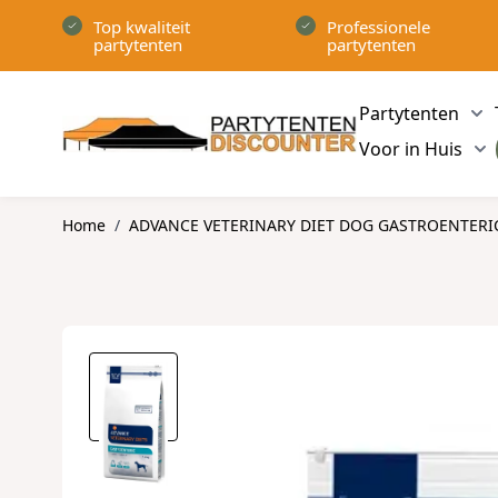
Ga naar de inhoud
Top kwaliteit
Professionele
partytenten
partytenten
Partytenten
Sh
Voor in Huis
Sh
Home
/
ADVANCE VETERINARY DIET DOG GASTROENTERIC