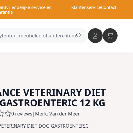
antvriendelijke service en
Klantenservice
Contact
arantie
Search
category
NCE VETERINARY DIET
GASTROENTERIC 12 KG
0 reviews
|
Merk: Van der Meer
VETERINARY DIET DOG GASTROENTERIC