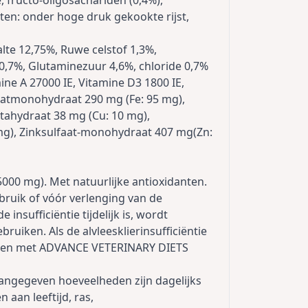
, fructo-oligosachariden (0,4%),
ten: onder hoge druk gekookte rijst,
lte 12,75%, Ruwe celstof 1,3%,
0,7%, Glutaminezuur 4,6%, chloride 0,7%
mine A 27000 IE, Vitamine D3 1800 IE,
faatmonohydraat 290 mg (Fe: 95 mg),
ntahydraat 38 mg (Cu: 10 mg),
g), Zinksulfaat-monohydraat 407 mg(Zn:
5000 mg). Met natuurlijke antioxidanten.
ruik of vóór verlenging van de
insufficiëntie tijdelijk is, wordt
ruiken. Als de alvleesklierinsufficiëntie
voeden met ADVANCE VETERINARY DIETS
aangegeven hoeveelheden zijn dagelijks
aan leeftijd, ras,