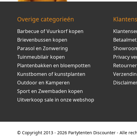
Overige categorieén
Klantens
Barbecue of Vuurkorf kopen
Klantense
Brievenbussen kopen
Betaalme
Parasol en Zonwering
Showroo
Tuinmeubilair kopen
Privacy ve
Plantenbakken en bloempotten
Retourne
Kunstbomen of kunstplanten
Verzendi
Outdoor en Kamperen
Disclaime
Sport en Zwembaden kopen
Uitverkoop sale in onze webshop
© Copyright 2013 - 2026 Partytenten Discounter - Alle re