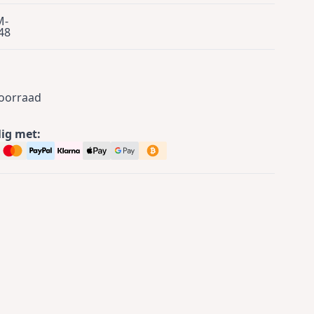
M-
48
0
voorraad
lig met: