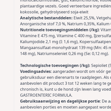
monocalciumfosfaat, gist, kaliumchloride, visolie
plantaardige vezels. Goed verteerbare ingrediën
kokosolie, gehydrolyseerd soja-eiwit
Analytische bestanddelen:
Eiwit 25,5%, Vetgeha
Anorganische stof 7,0 %, Natrium 0,35%, Kalium 
Nutritionele toevoegingsmiddelen (/kg)
: Vita
Vitamine E 475 mg, Vitamine C 400 mg, IJzersul
Kaliumjodide 2,1 mg (I: 1,6 mg), Kopersulfaatpe
Mangaansulfaat-monohydraat 139 mg (Mn: 45 m
148 mg), Natriumseleniet 0,26 mg (Se: 0,12 mg).
Technologische toevoegingen (/kg):
Sepioliet (
Voedingsadvies
: aangeraden wordt om vóór geb
gebruiksduur een dierenarts te raadplegen. Als de 
aanbevolen dit product 3 tot 12 weken lang te geb
chronisch is, kunt u de hond zijn leven lang 
GASTROENTERIC FORMULA.
Gebruiksaanwijzing en dagelijkse portie
: De 
aanbevolen porties en moeten aangepast worden 