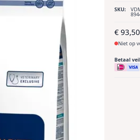
SKU:
VD
894
€ 93,5
Niet op 
Betaal vei