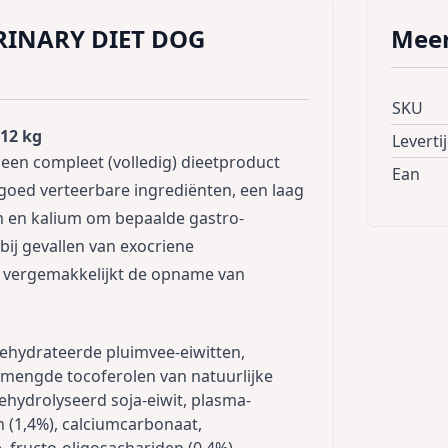
RINARY DIET DOG
Meer
SKU
12 kg
Leverti
n compleet (volledig) dieetproduct
Ean
goed verteerbare ingrediënten, een laag
m en kalium om bepaalde gastro-
bij gevallen van exocriene
le vergemakkelijkt de opname van
edehydrateerde pluimvee-eiwitten,
 gemengde tocoferolen van natuurlijke
ehydrolyseerd soja-eiwit, plasma-
 (1,4%), calciumcarbonaat,