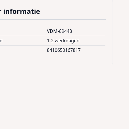
 informatie
VDM-89448
jd
1-2 werkdagen
8410650167817