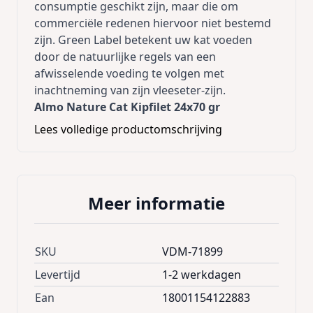
consumptie geschikt zijn, maar die om
commerciële redenen hiervoor niet bestemd
zijn. Green Label betekent uw kat voeden
door de natuurlijke regels van een
afwisselende voeding te volgen met
inachtneming van zijn vleeseter-zijn.
Almo Nature Cat Kipfilet 24x70 gr
Raw pack betekent rauw verpakt en
Lees volledige productomschrijving
vervolgens gesteriliseerd. Meer smaak en
bewaarde voedingsstoffen: voor uw kat een
meer natuurlijke maaltijd.
Almo Nature Cat Kipfilet is aanvullende
Meer informatie
diervoeding voor katten.
Samenstelling:
kippen bouillon 24% kip fillet
75% Rijst 1%
SKU
VDM-71899
Analytische bestanddelen:
ruw eiwit 16%,
ruwe celstof 0.1%, ruw vet 0.5%, ruwe as 1%,
Levertijd
1-2 werkdagen
vocht 77%, Energy Kcal: 742 kcal/kg
Ean
18001154122883
Voedingsadvies:
Wij adviseren katten te