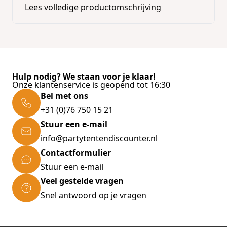
Lees volledige productomschrijving
voeden met 40% droogvoer en 60% natvoer.
Waar natvoer zorgt voor voldoende vocht,
levert droogvoer andere belangrijke
voordelen.
Meng nat en droog echter niet door elkaar.
Geef ze in plaats daarvan op verschillende
Hulp nodig? We staan voor je klaar!
momenten van de dag aan je kat.
Onze klantenservice is geopend tot 16:30
Inhoud:
24x75GR
Bel met ons
+31 (0)76 750 15 21
Stuur een e-mail
info@partytentendiscounter.nl
Contactformulier
Stuur een e-mail
Veel gestelde vragen
Snel antwoord op je vragen