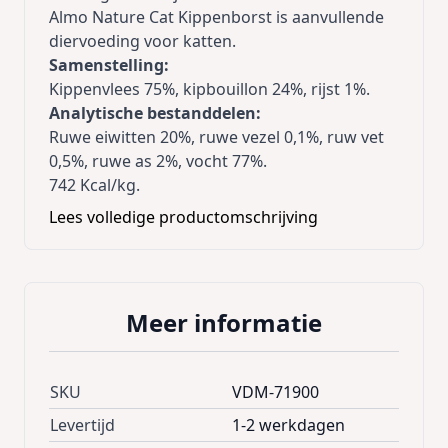
Almo Nature Cat Kippenborst is aanvullende
diervoeding voor katten.
Samenstelling:
Kippenvlees 75%, kipbouillon 24%, rijst 1%.
Analytische bestanddelen:
Ruwe eiwitten 20%, ruwe vezel 0,1%, ruw vet
0,5%, ruwe as 2%, vocht 77%.
742 Kcal/kg.
Voedingsadvies:
Wij adviseren katten te
Lees volledige productomschrijving
voeden met 40% droogvoer en 60% natvoer.
Waar natvoer zorgt voor voldoende vocht,
levert droogvoer andere belangrijke
voordelen.
Meer informatie
Meng nat en droog echter niet door elkaar.
Geef ze in plaats daarvan op verschillende
momenten van de dag aan je kat.
SKU
VDM-71900
Inhoud:
24x70gr
Levertijd
1-2 werkdagen