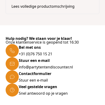
KAT
Lees volledige productomschrijving
0.50-2.50kg | 15 druppels
2.50-5.00kg | 22 druppels
5.00-9.00kg | 33 druppels
HOND
Hulp nodig? We staan voor je klaar!
minder dan 2.50kg | 3 druppels
Onze klantenservice is geopend tot 16:30
Bel met ons
2.5 - 5kg | 7 druppels
+31 (0)76 750 15 21
5 - 10kg | 11 druppels
Stuur een e-mail
10 - 30kg | 22 druppels
info@partytentendiscounter.nl
30 – 80kg | 44druppels
Contactformulier
Stuur een e-mail
VOGEL
Veel gestelde vragen
minder dan 0.045kg | 2 druppels
Snel antwoord op je vragen
0.045 - 0.08kg | 3 druppels
0.08 - 0.15kg | 5 druppels