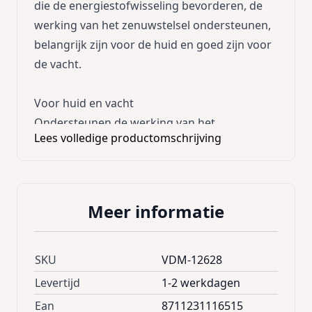
die de energiestofwisseling bevorderen, de
werking van het zenuwstelsel ondersteunen,
belangrijk zijn voor de huid en goed zijn voor
de vacht.
Voor huid en vacht
Ondersteunen de werking van het
Lees volledige productomschrijving
zenuwstelsel
Bevorderen de energiestofwisseling
Gebruik
Meer informatie
Druppels door het voer mengen. Dosering
per dag:
SKU
VDM-12628
Gewicht (kg) | aantal druppels
Levertijd
1-2 werkdagen
Ean
8711231116515