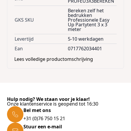
PROFEU3X3BEREKEN
bedrukkingkosten.
Bereken zelf het
Logo / Tekst of Foto maakt niet uit qua
bedrukken
prijsstelling.
GKS SKU
Professionele Easy
Up Partytent 3 x 3
meter
De Professionele Easy Up tent kan geheel
Levertijd
5-10 werkdagen
rondom worden bedrukt in full colour.
Dit geld eveneens voor de zijwanden.
Ean
0717762034401
Lees volledige productomschrijving
Zo kunt u zelf bepalen wat de mogelijkheden
voor u, of uw bedrijf kunnen zijn.
Er zijn 2 opties :
-U kunt direct de bestelling plaatsen , mail uw
logo in EPS, of AI drukwerk bestand naar ons
toe
Hulp nodig? We staan voor je klaar!
Onze klantenservice is geopend tot 16:30
-U vraagt offerte aan via de
contactpagina
,
Bel met ons
mail uw logo in EPS, of AI drukwerk bestand
naar ons toe
+31 (0)76 750 15 21
Stuur een e-mail