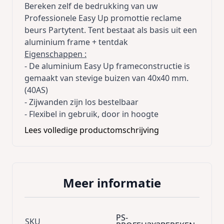
Bereken zelf de bedrukking van uw
Professionele Easy Up promottie reclame
beurs Partytent. Tent bestaat als basis uit een
aluminium frame + tentdak
Eigenschappen :
- De aluminium Easy Up frameconstructie is
gemaakt van stevige buizen van 40x40 mm.
(40AS)
- Zijwanden zijn los bestelbaar
- Flexibel in gebruik, door in hoogte
verstelbaar frame en afzonderlijk te
Lees volledige productomschrijving
gebruiken zijwanden.
- 100% Waterdicht materiaal gemaakt van
420D polyester gecoated PVC, (225g/m2) en
zonlicht beschermend.
Meer informatie
U kunt kiezen uit 16 basiskleuren , zie
kleurenkaart
Indien u bv. de achterwand selecteert krijgt u
PS-
SKU
de prijs van de achterwand zelf +