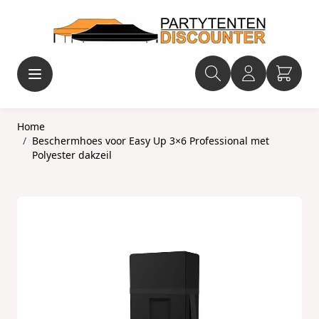
Ga naar de inhoud
Home
/
Beschermhoes voor Easy Up 3×6 Professional met
Polyester dakzeil