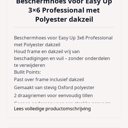
Beschermhoes voor Easy Up
3×6 Professional met
Polyester dakzeil
Beschermhoes voor Easy Up 3x6 Professional
met Polyester dakzeil
Houd frame en dakzeil vrij van
beschadigingen en vuil – zonder onderdelen
te verwijderen
Bullit Points:
Past over frame inclusief dakzeil
Gemaakt van stevig Oxford polyester
2 draagriemen voor eenvoudig tillen
Gespen onderaan voor een strakke pasvorm
Lees volledige productomschrijving
Beschermt tegen weersinvloeden en krassen
Extra trust: Duurzaam materiaal | 2 jaar
garantie