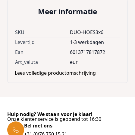
Afmetingen uitgevouwen , 150 x 60 x 40 cm
Meer informatie
SKU
DUO-HOES3x6
Levertijd
1-3 werkdagen
Ean
6013717817872
Art_valuta
eur
Lees volledige productomschrijving
Hulp nodig? We staan voor je klaar!
Onze klantenservice is geopend tot 16:30
Bel met ons
+31 (0)76 750 15 21