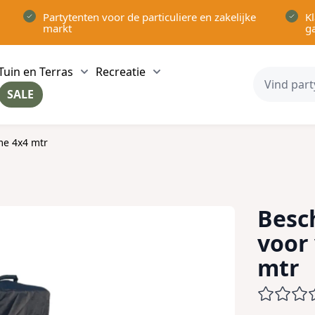
Partytenten voor de particuliere en zakelijke
Kl
markt
g
Tuin en Terras
Recreatie
ow submenu for Partytenten category
Show submenu for Tuin en Terras category
Show submenu for Recreatie 
SALE
ow submenu for Voor in Huis category
me 4x4 mtr
Besc
voor
mtr