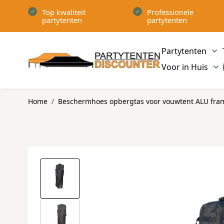
Ga naar de inhoud
Top kwaliteit
Professionele
partytenten
partytenten
Partytenten
Sh
Voor in Huis
Sh
Home
/
Beschermhoes opbergtas voor vouwtent ALU fra