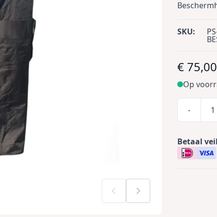
Beschermh
SKU:
PS
BE
€ 75,0
Op voor
-
Betaal vei