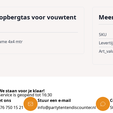
opbergtas voor vouwtent
Meer
SKU
ame 4x4 mtr
Leverti
Art_val
e staan voor je klaar!
ervice is geopend tot 16:30
et ons
Stuur een e-mail
C
)76 750 15 21
info@partytentendiscounter.nl
S