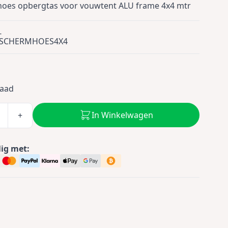
oes opbergtas voor vouwtent ALU frame 4x4 mtr
-
SCHERMHOES4X4
0
raad
In Winkelwagen
+
lig met: