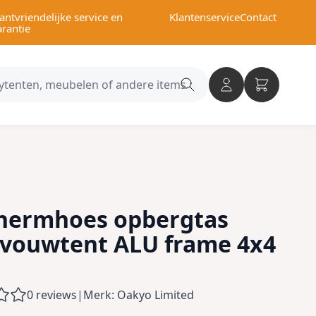
antvriendelijke service en
Klantenservice
Contact
arantie
Search
category
hermhoes opbergtas
 vouwtent ALU frame 4x4
0 reviews
|
Merk: Oakyo Limited