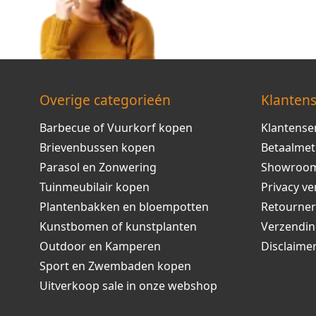
Overige categorieén
Klantens
Barbecue of Vuurkorf kopen
Klantense
Brievenbussen kopen
Betaalme
Parasol en Zonwering
Showroo
Tuinmeubilair kopen
Privacy ve
Plantenbakken en bloempotten
Retourne
Kunstbomen of kunstplanten
Verzendi
Outdoor en Kamperen
Disclaime
Sport en Zwembaden kopen
Uitverkoop sale in onze webshop