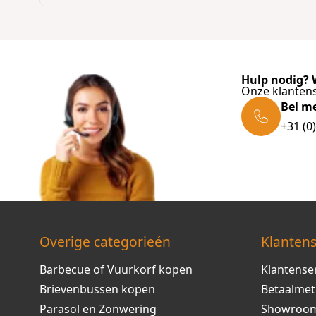
Hulp nodig? W
Onze klantens
Bel m
+31 (0
Overige categorieén
Klantens
Barbecue of Vuurkorf kopen
Klantense
Brievenbussen kopen
Betaalme
Parasol en Zonwering
Showroo