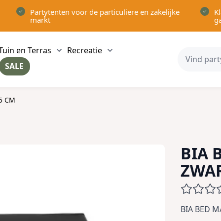
Partytenten voor de particuliere en zakelijke
Kl
markt
g
Tuin en Terras
Recreatie
ow submenu for Partytenten category
Show submenu for Tuin en Terras category
Show submenu for Recreatie 
SALE
ow submenu for Voor in Huis category
5 CM
BIA 
ZWAR
BIA BED M