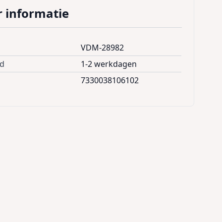
 informatie
VDM-28982
jd
1-2 werkdagen
7330038106102