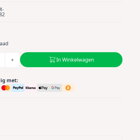
M-
82
0
raad
In Winkelwagen
+
lig met: