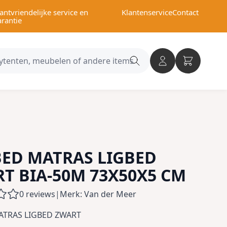
antvriendelijke service en
Klantenservice
Contact
arantie
Search
category
BED MATRAS LIGBED
T BIA-50M 73X50X5 CM
0 reviews
|
Merk: Van der Meer
ATRAS LIGBED ZWART