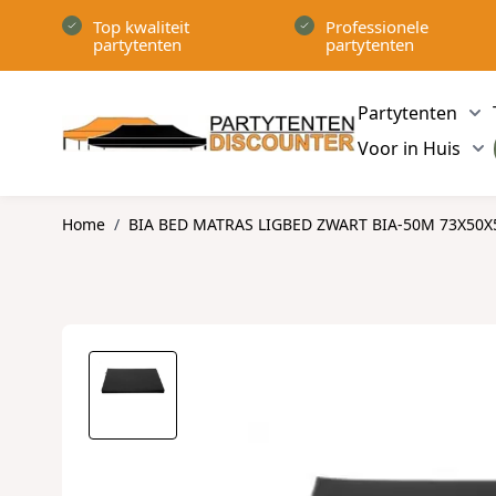
Ga naar de inhoud
Top kwaliteit
Professionele
partytenten
partytenten
Partytenten
Sh
Voor in Huis
Sh
Home
/
BIA BED MATRAS LIGBED ZWART BIA-50M 73X50X