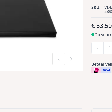
SKU:
VD
289
€ 83,5
Op voor
-
Betaal vei