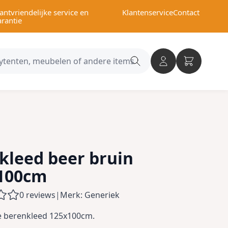
antvriendelijke service en
Klantenservice
Contact
arantie
Search
category
 kleed beer bruin
100cm
0 reviews
|
Merk: Generiek
ne berenkleed 125x100cm.