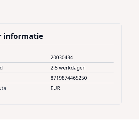
 informatie
20030434
jd
2-5 werkdagen
8719874465250
uta
EUR