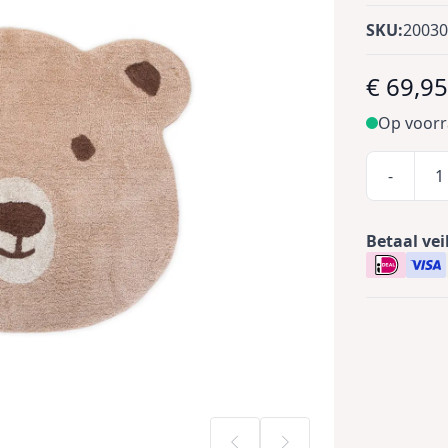
SKU:
2003
€ 69,9
Op voor
-
Betaal vei