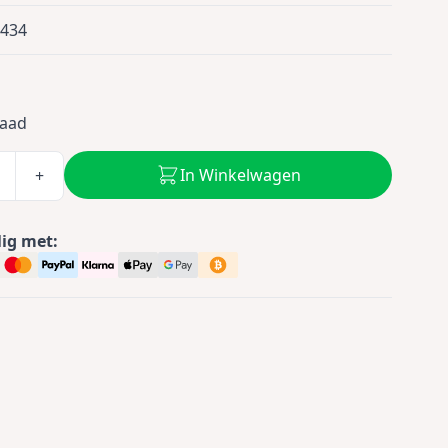
0434
5
raad
In Winkelwagen
+
lig met: