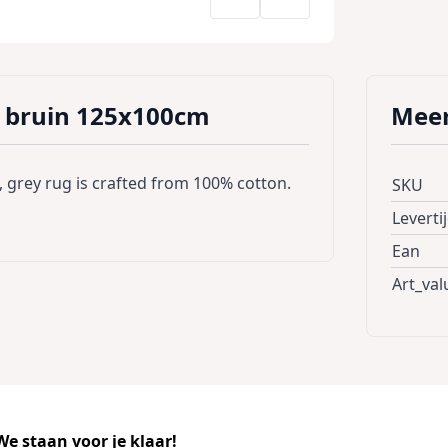
er bruin 125x100cm
Meer
, grey rug is crafted from 100% cotton.
SKU
Leverti
Ean
Art_val
e staan voor je klaar!