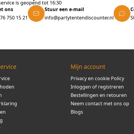
ervice is geopend tot 16:30
et ons
Stuur een e-mail
C
)76 750 15 21
info@partytentendiscounter.nl
S
ervice
Mijn account
rvice
Privacy en cookie Policy
thoden
Inloggen of registreren
m
Bestellingen en retouren
rklaring
Neem contact met ons op
ren
Blogs
ng
r