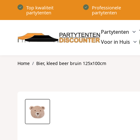
Ga naar de inhoud
Top kwaliteit
Professionele
partytenten
partytenten
Partytenten
Sh
Voor in Huis
Sh
Home
/
Bier, kleed beer bruin 125x100cm