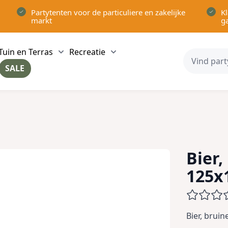
Partytenten voor de particuliere en zakelijke
Kl
markt
g
Tuin en Terras
Recreatie
ow submenu for Partytenten category
Show submenu for Tuin en Terras category
Show submenu for Recreatie 
SALE
ow submenu for Voor in Huis category
Bier,
125x
Bier, brui