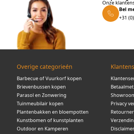
Onze klantens
Bel m
+31 (0
Overige categorieén
Klantens
Barbecue of Vuurkorf kopen
Klantense
Brievenbussen kopen
Betaalme
Parasol en Zonwering
Showroo
Tuinmeubilair kopen
Privacy ve
Plantenbakken en bloempotten
Retourne
Kunstbomen of kunstplanten
Verzendi
Outdoor en Kamperen
Disclaime