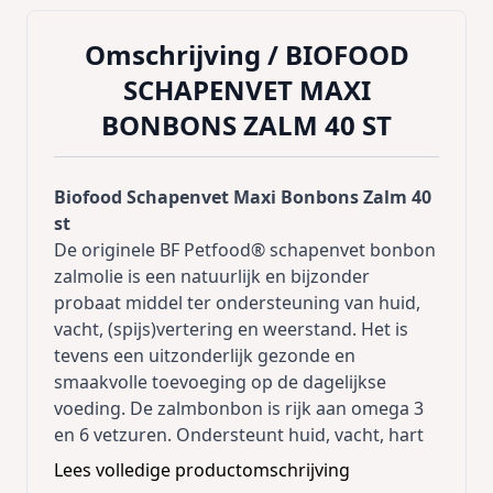
Omschrijving /
BIOFOOD
SCHAPENVET MAXI
BONBONS ZALM 40 ST
Biofood Schapenvet Maxi Bonbons Zalm 40
st
De originele BF Petfood® schapenvet bonbon
zalmolie is een natuurlijk en bijzonder
probaat middel ter ondersteuning van huid,
vacht, (spijs)vertering en weerstand. Het is
tevens een uitzonderlijk gezonde en
smaakvolle toevoeging op de dagelijkse
voeding. De zalmbonbon is rijk aan omega 3
en 6 vetzuren. Ondersteunt huid, vacht, hart
en bloedvaten. Ook geschikt voor honden
Lees volledige productomschrijving
met een voedselallergie die een dieet krijgen