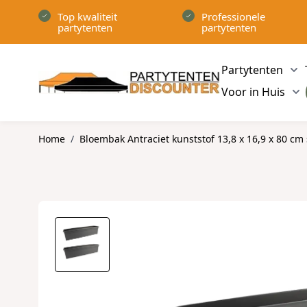
Ga naar de inhoud
Top kwaliteit
Professionele
partytenten
partytenten
Partytenten
Sh
Voor in Huis
Sh
Home
/
Bloembak Antraciet kunststof 13,8 x 16,9 x 80 cm 