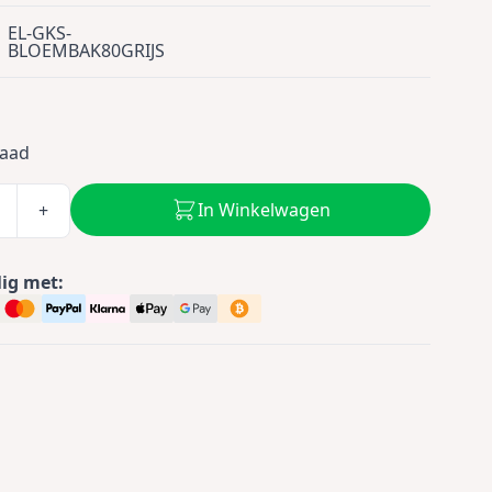
EL-GKS-
BLOEMBAK80GRIJS
5
raad
In Winkelwagen
+
lig met: