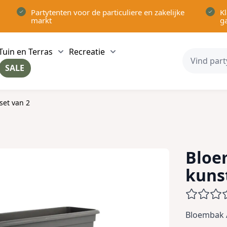
Partytenten voor de particuliere en zakelijke
Kl
markt
g
Tuin en Terras
Recreatie
ow submenu for Partytenten category
Show submenu for Tuin en Terras category
Show submenu for Recreatie 
SALE
ow submenu for Voor in Huis category
set van 2
Bloe
kunst
Bloembak A