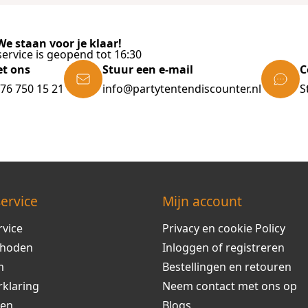
e staan voor je klaar!
ervice is geopend tot 16:30
et ons
Stuur een e-mail
C
)76 750 15 21
info@partytentendiscounter.nl
S
ervice
Mijn account
rvice
Privacy en cookie Policy
thoden
Inloggen of registreren
m
Bestellingen en retouren
rklaring
Neem contact met ons op
ren
Blogs