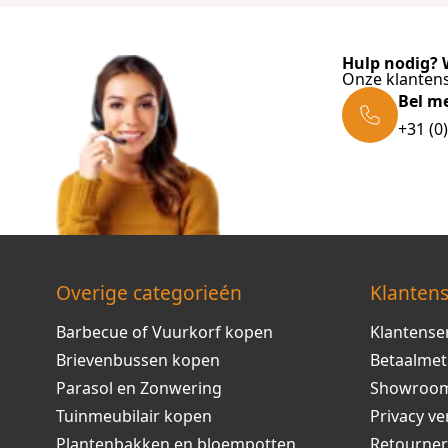
Hulp nodig? W
Onze klantens
Bel m
+31 (0
Overige categorieén
Klantens
Barbecue of Vuurkorf kopen
Klantense
Brievenbussen kopen
Betaalme
Parasol en Zonwering
Showroo
Tuinmeubilair kopen
Privacy ve
Plantenbakken en bloempotten
Retourne