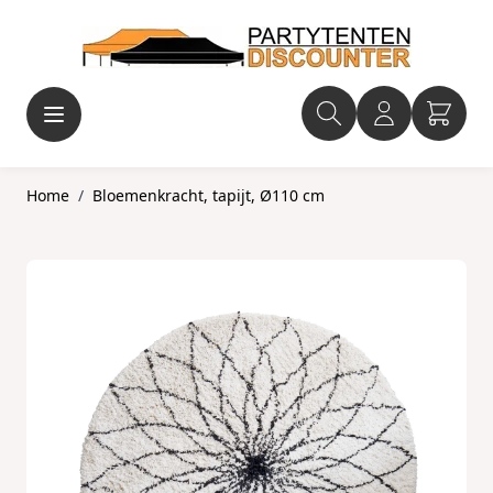
Ga naar de inhoud
Home
/
Bloemenkracht, tapijt, Ø110 cm