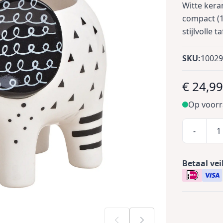
Witte kera
compact (1
stijlvolle t
SKU:
1002
€ 24,9
Op voor
-
Betaal vei