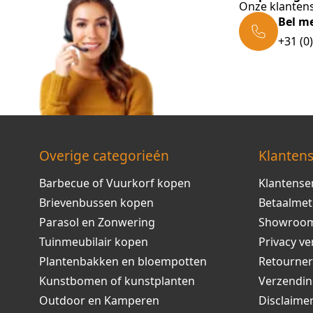
Onze klantens
Bel m
+31 (0
Overige categorieén
Klantens
Barbecue of Vuurkorf kopen
Klantense
Brievenbussen kopen
Betaalme
Parasol en Zonwering
Showroo
Tuinmeubilair kopen
Privacy ve
Plantenbakken en bloempotten
Retourne
Kunstbomen of kunstplanten
Verzendi
Outdoor en Kamperen
Disclaime