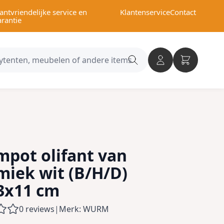
antvriendelijke service en
Klantenservice
Contact
arantie
Search
category
mpot olifant van
miek wit (B/H/D)
3x11 cm
0 reviews
|
Merk: WURM