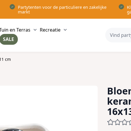
Partytenten voor de particuliere en zakelijke
Kl
markt
g
Tuin en Terras
Recreatie
ow submenu for Partytenten category
Show submenu for Tuin en Terras category
Show submenu for Recreatie 
SALE
ow submenu for Voor in Huis category
x11 cm
Bloe
kera
16x1