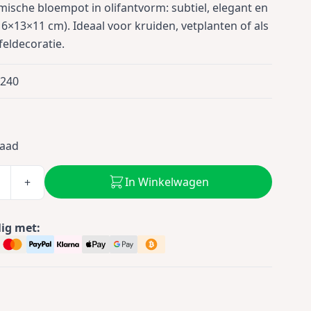
mische bloempot in olifantvorm: subtiel, elegant en
6×13×11 cm). Ideaal voor kruiden, vetplanten of als
afeldecoratie.
9240
9
raad
In Winkelwagen
+
lig met: