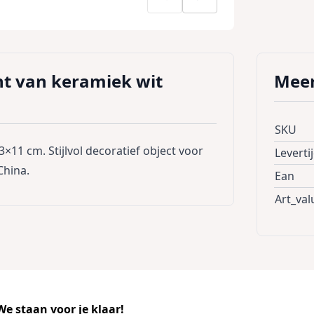
nt van keramiek wit
Meer
SKU
11 cm. Stijlvol decoratief object voor
Leverti
China.
Ean
Art_val
e staan voor je klaar!