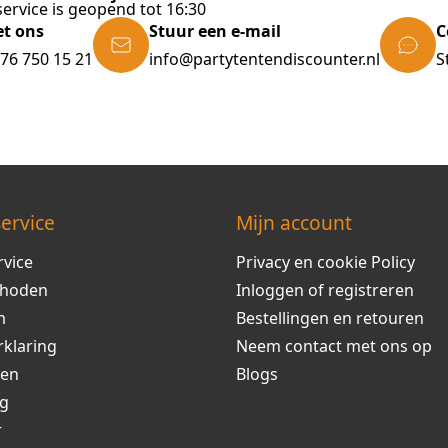
ervice is geopend tot 16:30
et ons
Stuur een e-mail
C
)76 750 15 21
info@partytentendiscounter.nl
S
ervice
Mijn account
rvice
Privacy en cookie Policy
thoden
Inloggen of registreren
m
Bestellingen en retouren
rklaring
Neem contact met ons op
ren
Blogs
ng
r