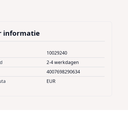
 informatie
10029240
jd
2-4 werkdagen
4007698290634
uta
EUR