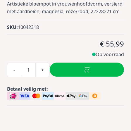
Artistieke bloempot in vrouwenhoofdvorm, versierd
met aardbeien; magnesia, roze/rood, 22×28×21 cm
SKU:
10042318
€ 55,99
Op voorraad
-
+
Betaal veilig met: