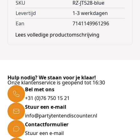
SKU
RZ-JT528-blue
Inclusief oplader en accu
Levertijd
1-3 werkdagen
Oplaadtijd: ±7 uur
Ean
7141149961296
Speeltijd met een volle accu: 1 uur
Afmetingen: 110 x 52 x 70 cm
Lees volledige productomschrijving
Geschikt voor kinderen van 2 tot 6 jaar
Draag capaciteit: 40 kg
Prachtig afgewerkt met chromen onderdelen
Wordt geleverd een standaard en met zijwielen voor
Hulp nodig? We staan voor je klaar!
extra veilig rijden
Onze klantenservice is geopend tot 16:30
Bel met ons
+31 (0)76 750 15 21
Stuur een e-mail
info@partytentendiscounter.nl
Contactformulier
Stuur een e-mail