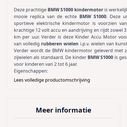
Deze prachtige
BMW S1000 kindermotor
is werkelij
mooie replica van de echte
BMW S1000
. Deze ui
sportieve elektrische kindermotor is voorzien va
krachtige 12 volt accu en aandrijving en rijdt zowel 3 
km per uur. Verder is deze Kinder Accu Motor voo
van volledig
rubberen wielen
i.p.v. wielen van kunst
Verder wordt de BMW kindermotor geleverd met 
zijwielen als standaard. De kinder
BMW S1000
is ges
voor kinderen van 2 tot 6 jaar.
Eigenschappen:
Start d.m.v. een sleutel met echte start motor geluid
Lees volledige productomschrijving
12 volt accu en aandrijving
Rijdt d.m.v. een gaspedaal
Rijdt met 2 snelheden vooruit (3 en 6 km per uur)
Meer informatie
Volledig rubberen banden
Echt werkende koplampen
Elektronische rem bij het los laten van gas