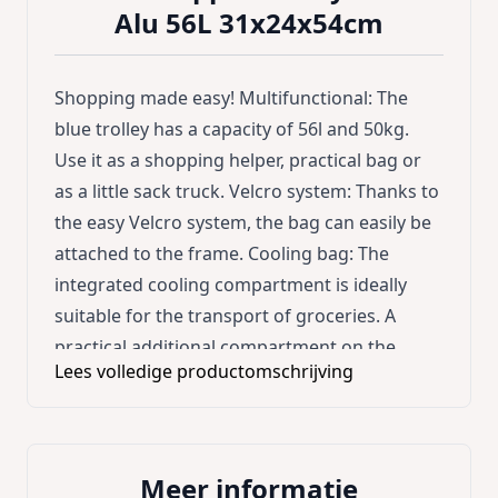
Alu 56L 31x24x54cm
Shopping made easy! Multifunctional: The
blue trolley has a capacity of 56l and 50kg.
Use it as a shopping helper, practical bag or
as a little sack truck. Velcro system: Thanks to
the easy Velcro system, the bag can easily be
attached to the frame. Cooling bag: The
integrated cooling compartment is ideally
suitable for the transport of groceries. A
practical additional compartment on the
Lees volledige productomschrijving
outside of the bag allows you to store your
umbrella, wallet or keys. Product Advantages:
* Hooks on the frame allow for attaching to
shopping trolleys * Folding * Robust *
Meer informatie