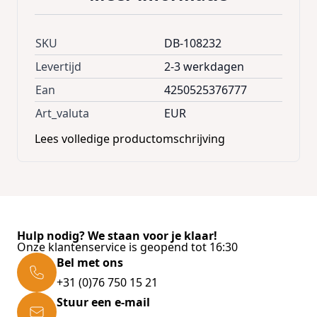
Adjustable handle * Reflective stickers *
Cooling compartment * Umbrella storage *
Removable bag Technical Specifications: *
SKU
DB-108232
Dimensions bag (LxWxH): 35x25x54cm *
Levertijd
2-3 werkdagen
Dimensions frame (LxWxH): 44x35x100cm *
Ean
4250525376777
Material frame: Aluminum * Material bag:
Art_valuta
EUR
Polyester 600D Oxford * Weight: 2.9kg *
Lees volledige productomschrijving
Storage room: 56l * max. capactiy: 50kg *
Colours: blue Scope of Delivery * 1 x shopping
trolley in blue
Hulp nodig? We staan voor je klaar!
Onze klantenservice is geopend tot 16:30
Bel met ons
+31 (0)76 750 15 21
Stuur een e-mail