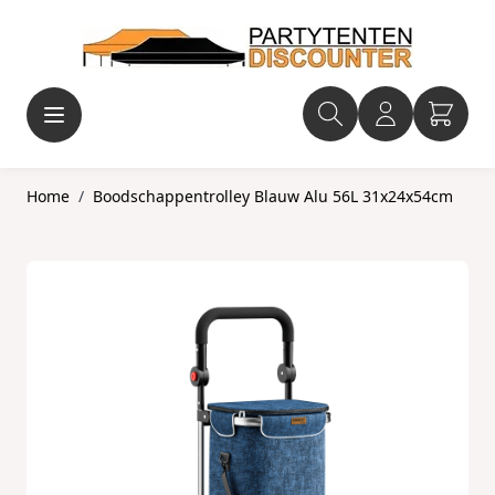
Ga naar de inhoud
Home
/
Boodschappentrolley Blauw Alu 56L 31x24x54cm