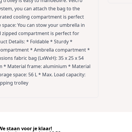
g trolley is easy to manoeuvre. Velcro
ystem, you can attach the bag to the
egrated cooling compartment is perfect
 space: You can stow your umbrella in
l zipped compartment is perfect for
ct Details: * Foldable * Sturdy *
er compartment * Ambrella compartment *
sions fabric bag (LxWxH): 35 x 25 x 54
m * Material frame: aluminium * Material
orage space: 56 L * Max. Load capacity:
opping trolley
e staan voor je klaar!