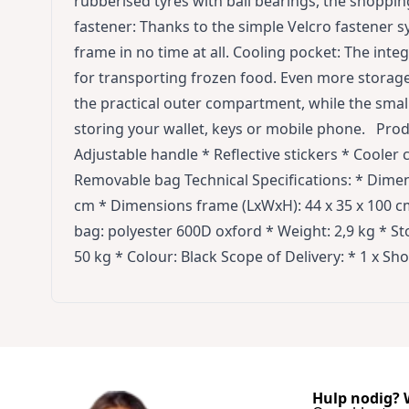
rubberised tyres with ball bearings, the shoppin
fastener: Thanks to the simple Velcro fastener s
frame in no time at all. Cooling pocket: The int
for transporting frozen food. Even more storage
the practical outer compartment, while the smal
storing your wallet, keys or mobile phone. Produ
Adjustable handle * Reflective stickers * Cool
Removable bag Technical Specifications: * Dimen
cm * Dimensions frame (LxWxH): 44 x 35 x 100 c
bag: polyester 600D oxford * Weight: 2,9 kg * St
50 kg * Colour: Black Scope of Delivery: * 1 x Sh
Hulp nodig? W