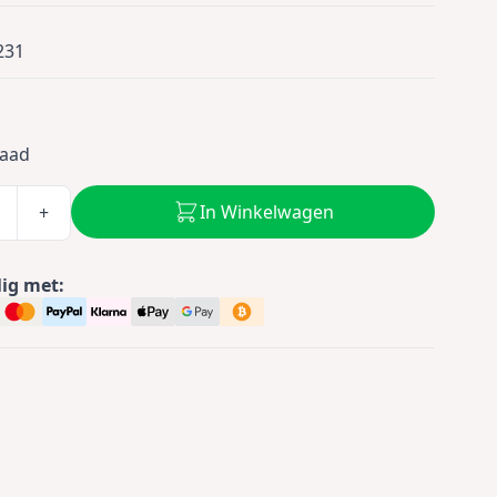
231
0
raad
In Winkelwagen
+
lig met: