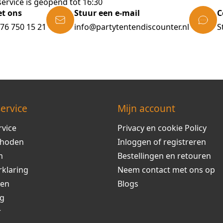
ervice is geopend tot 16:30
et ons
Stuur een e-mail
C
)76 750 15 21
info@partytentendiscounter.nl
S
ervice
Mijn account
rvice
Privacy en cookie Policy
thoden
Inloggen of registreren
m
Bestellingen en retouren
rklaring
Neem contact met ons op
ren
Blogs
ng
r