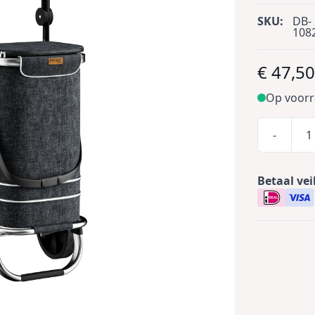
SKU:
DB-
108
€ 47,5
Op voor
-
Betaal vei