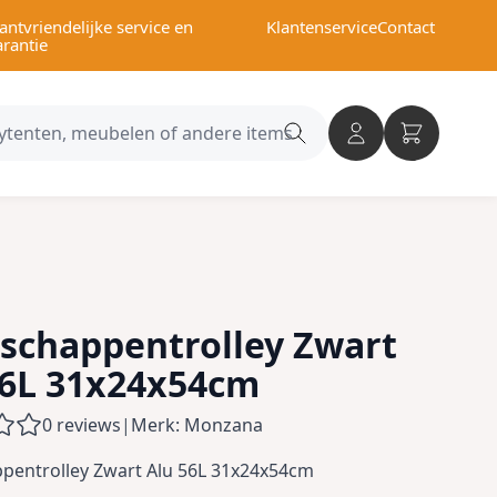
antvriendelijke service en
Klantenservice
Contact
arantie
Search
category
schappentrolley Zwart
56L 31x24x54cm
0 reviews
|
Merk: Monzana
pentrolley Zwart Alu 56L 31x24x54cm