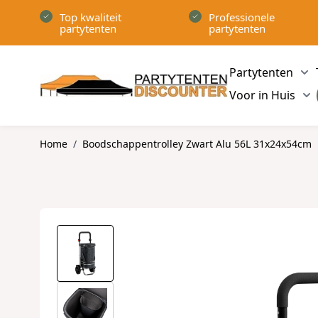
Ga naar de inhoud
Top kwaliteit
Professionele
partytenten
partytenten
Partytenten
Sh
Voor in Huis
Sh
Home
/
Boodschappentrolley Zwart Alu 56L 31x24x54cm