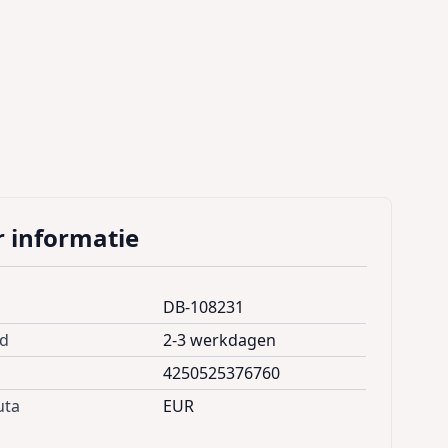
 informatie
DB-108231
jd
2-3 werkdagen
4250525376760
uta
EUR