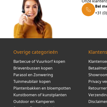
Onze klantens
Bel m
+31 (0
Overige categorieén
Klantens
Barbecue of Vuurkorf kopen
Klantense
Brievenbussen kopen
Betaalme
Parasol en Zonwering
Showroo
Tuinmeubilair kopen
Privacy ve
Plantenbakken en bloempotten
Retourne
Kunstbomen of kunstplanten
Verzendi
Outdoor en Kamperen
Disclaime