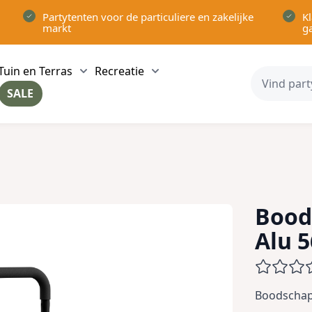
Partytenten voor de particuliere en zakelijke
Kl
markt
g
Tuin en Terras
Recreatie
ow submenu for Partytenten category
Show submenu for Tuin en Terras category
Show submenu for Recreatie 
SALE
ow submenu for Voor in Huis category
Bood
Alu 
Boodschap