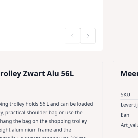
olley Zwart Alu 56L
Meer
SKU
ng trolley holds 56 L and can be loaded
Leverti
ey, practical shoulder bag or use the
Ean
n hang the bag on the shopping trolley
Art_val
weight aluminium frame and the