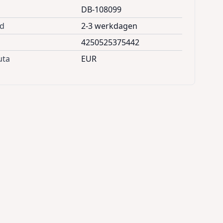
DB-108099
jd
2-3 werkdagen
4250525375442
uta
EUR