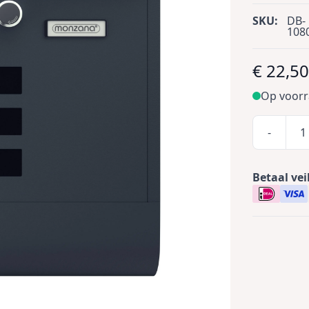
SKU:
DB-
108
€ 22,5
Op voor
-
Betaal vei