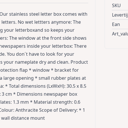
SKU
ur stainless steel letter box comes with
Leverti
 letters. No wet lettters anymore: The
Ean
ng your letterboxand so keeps your
Art_val
tters: The window at the front side shows
 newspapers inside your letterbox: There
de. You don´t have to look for your
eps your nameplate dry and clean. Product
otection flap * window * bracket for
a large opening * small rubber plates at
a: * Total dimensions (LxWxH): 30.5 x 8.5
0 x 3 cm * Dimensions newspaper box
lates: 1.3 mm * Material strength: 0.6
Colour: Anthracite Scope of Delivery: * 1
 x wall distance mount