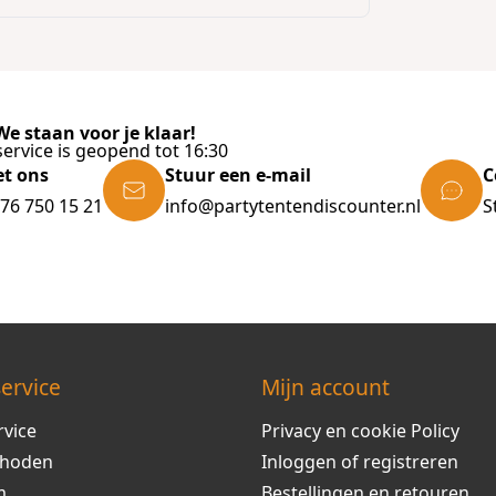
e staan voor je klaar!
ervice is geopend tot 16:30
et ons
Stuur een e-mail
C
)76 750 15 21
info@partytentendiscounter.nl
S
ervice
Mijn account
rvice
Privacy en cookie Policy
thoden
Inloggen of registreren
m
Bestellingen en retouren