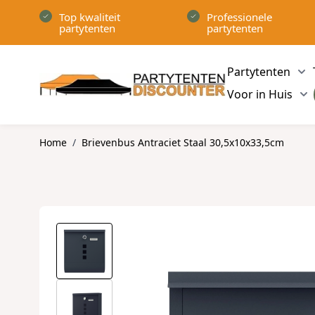
Ga naar de inhoud
Top kwaliteit
Professionele
partytenten
partytenten
Partytenten
Sh
Voor in Huis
Sh
Home
/
Brievenbus Antraciet Staal 30,5x10x33,5cm