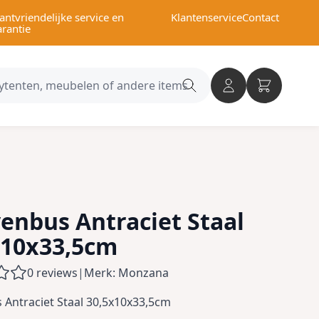
antvriendelijke service en
Klantenservice
Contact
arantie
Search
category
venbus Antraciet Staal
x10x33,5cm
0 reviews
|
Merk: Monzana
 Antraciet Staal 30,5x10x33,5cm