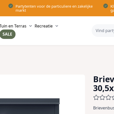
Partytenten voor de particuliere en zakelijke
Kl
markt
g
Tuin en Terras
Recreatie
ow submenu for Partytenten category
Show submenu for Tuin en Terras category
Show submenu for Recreatie 
SALE
ow submenu for Voor in Huis category
Brie
30,5
Brievenbus