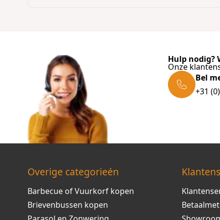
Hulp nodig? W
Onze klantens
Bel m
+31 (0
Overige categorieén
Klantens
Barbecue of Vuurkorf kopen
Klantense
Brievenbussen kopen
Betaalme
Parasol en Zonwering
Showroo