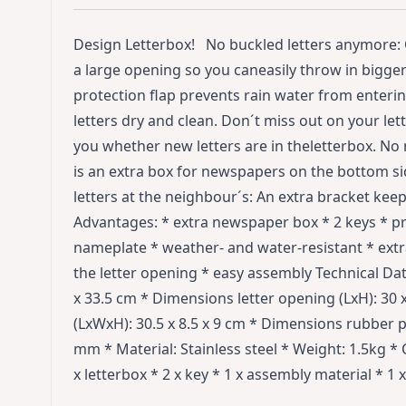
Design Letterbox! No buckled letters anymore: O
a large opening so you caneasily throw in bigger
protection flap prevents rain water from enteri
letters dry and clean. Don´t miss out on your le
you whether new letters are in theletterbox. No
is an extra box for newspapers on the bottom si
letters at the neighbour´s: An extra bracket ke
Advantages: * extra newspaper box * 2 keys * pr
nameplate * weather- and water-resistant * extr
the letter opening * easy assembly Technical Dat
x 33.5 cm * Dimensions letter opening (LxH): 3
(LxWxH): 30.5 x 8.5 x 9 cm * Dimensions rubber p
mm * Material: Stainless steel * Weight: 1.5kg * 
x letterbox * 2 x key * 1 x assembly material * 1