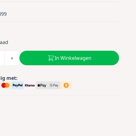
099
0
raad
In Winkelwagen
+
lig met: