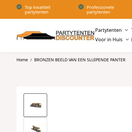
Ga naar de inhoud
Top kwaliteit
Professionele
partytenten
partytenten
Partytenten
Sh
Voor in Huis
Sh
Home
/
BRONZEN BEELD VAN EEN SLUIPENDE PANTER