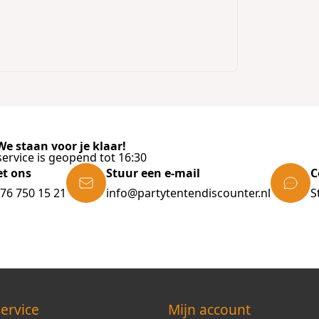
e staan voor je klaar!
ervice is geopend tot 16:30
et ons
Stuur een e-mail
C
)76 750 15 21
info@partytentendiscounter.nl
S
ervice
Mijn account