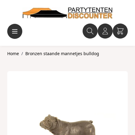
Ga naar de inhoud
Home
/
Bronzen staande mannetjes bulldog