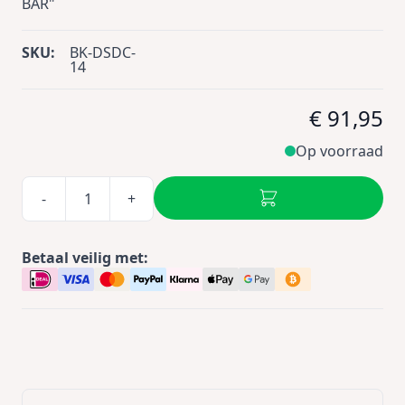
BAR"
SKU:
BK-DSDC-
14
€ 91,95
Op voorraad
-
+
Betaal veilig met: