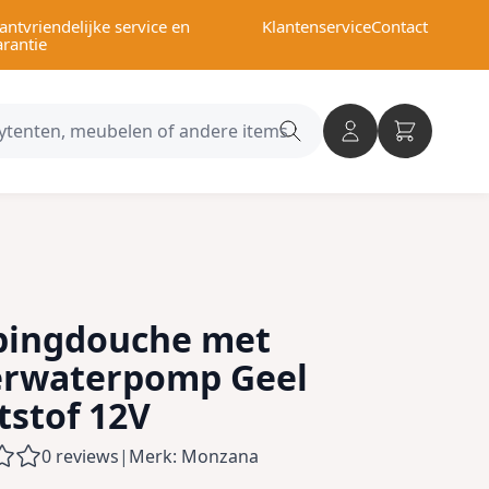
antvriendelijke service en
Klantenservice
Contact
arantie
Search
category
ingdouche met
rwaterpomp Geel
tstof 12V
0 reviews
|
Merk: Monzana