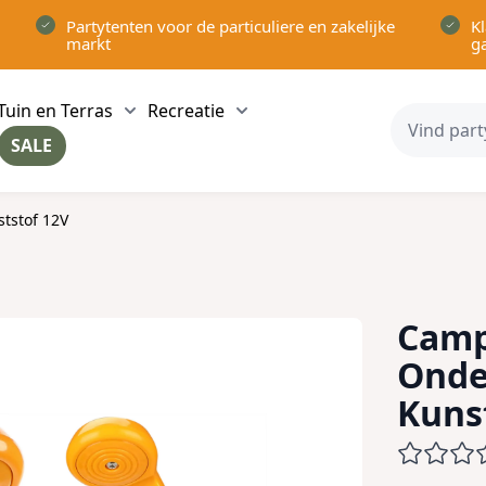
Partytenten voor de particuliere en zakelijke
Kl
markt
g
Tuin en Terras
Recreatie
ow submenu for Partytenten category
Show submenu for Tuin en Terras category
Show submenu for Recreatie 
SALE
ow submenu for Voor in Huis category
tstof 12V
Camp
Onde
Kuns