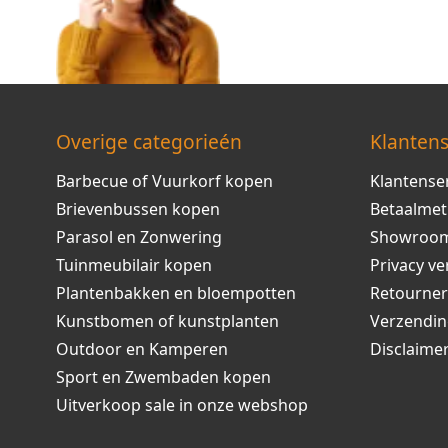
Overige categorieén
Klantens
Barbecue of Vuurkorf kopen
Klantense
Brievenbussen kopen
Betaalme
Parasol en Zonwering
Showroo
Tuinmeubilair kopen
Privacy ve
Plantenbakken en bloempotten
Retourne
Kunstbomen of kunstplanten
Verzendi
Outdoor en Kamperen
Disclaime
Sport en Zwembaden kopen
Uitverkoop sale in onze webshop