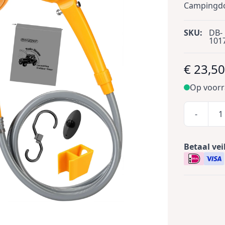
Campingdo
SKU:
DB-
101
€ 23,5
Op voor
-
Betaal vei