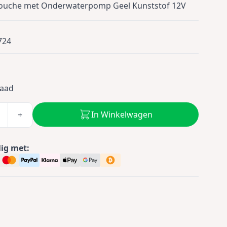
uche met Onderwaterpomp Geel Kunststof 12V
724
0
raad
In Winkelwagen
+
lig met: