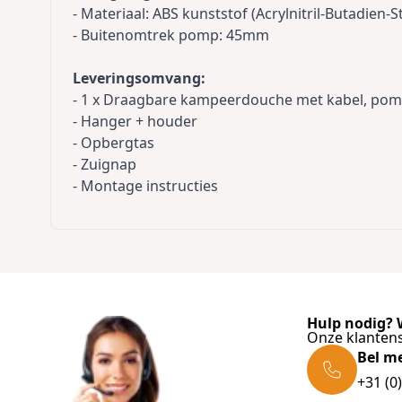
- Materiaal: ABS kunststof (Acrylnitril-Butadien-S
- Buitenomtrek pomp: 45mm
Leveringsomvang:
- 1 x Draagbare kampeerdouche met kabel, pomp
- Hanger + houder
- Opbergtas
- Zuignap
- Montage instructies
Hulp nodig? W
Onze klantens
Bel m
+31 (0