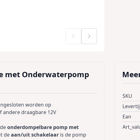
e met Onderwaterpomp
Meer
SKU
angesloten worden op
Leverti
of andere draagbare 12V
Ean
Art_val
 de
onderdompelbare pomp met
et de
aan/uit schakelaar
is de pomp