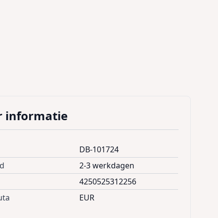
 informatie
DB-101724
jd
2-3 werkdagen
4250525312256
uta
EUR