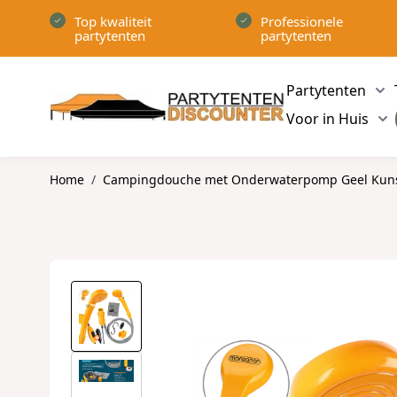
Ga naar de inhoud
Top kwaliteit
Professionele
partytenten
partytenten
Partytenten
Sh
Voor in Huis
Sh
Home
/
Campingdouche met Onderwaterpomp Geel Kuns