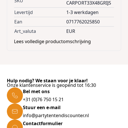
SKU
CARPORT33X48GRIJS
Kenmerken Frame
Levertijd
1-3 werkdagen
Extra dakversteviging
Ean
0717762025850
Diagonale ligger voor extra stevigheid
Art_valuta
EUR
Gegalvaniseerde profielen
Vierkant profiel: 45x32mm | wanddikte: 1,3mm
Lees volledige productomschrijving
Afmetingen
B x L x H
: 3,30 x 4,80 x 2,60 meter
Maximum hoogte in midden:
2,40 meter
Gewicht:
93 kg
Hulp nodig? We staan voor je klaar!
Onze klantenservice is geopend tot 16:30
Bel met ons
+31 (0)76 750 15 21
Stuur een e-mail
info@partytentendiscounter.nl
Contactformulier