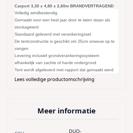
Carport 3,30 x 4,80 x 2,60m BRANDVERTRAGEND
Volledig windbestendig
Gemaakt voor een heel jaar door te laten staan als
stockagetent
Standaard geleverd met verankeringsset
De tentconstructie is geschikt om 25cm sneeuw op te
vangen
Levering inclusief grondverankeringssysteem
afhankelijk van zachte of harde ondergrond
Tent wordt afgeleverd met rapport dat gemaakt werd
door speciaal ingenieursbureau.
Lees volledige productomschrijving
Kenmerken zeilen
PVC zeil 550 g/m²
UV bestendig
Meer informatie
Gelaste naden
Verluchtingsvenster in de zijkanten
Sterke ritssluitingen
DUO-
Spanriemen voor de verankering