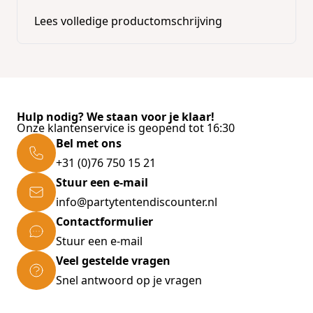
Lees volledige productomschrijving
-razor-scherpe schaar set voor snijden
comfort
-geschikt voor rechts- en linkshandige
-met stelschroef
-ergonomische, slipvrije handgrepen met
zachte inzetstukken
Hulp nodig? We staan voor je klaar!
-universeel toepasbaar voor Office en keuken,
Onze klantenservice is geopend tot 16:30
huishouden, ambachten, handwerk
Bel met ons
-gemakkelijk snijden van papier, plastic, foto's,
+31 (0)76 750 15 21
karton, leer, stof, enz.
Stuur een e-mail
info@partytentendiscounter.nl
Technische gegevens:
Contactformulier
-Materiaal: edelstaal
Stuur een e-mail
-Lengte: 12cm, 14cm, 21cm, 25cm
Veel gestelde vragen
Snel antwoord op je vragen