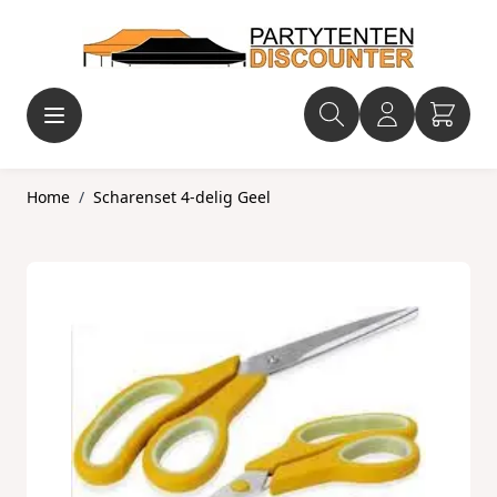
Ga naar de inhoud
Home
/
Scharenset 4-delig Geel