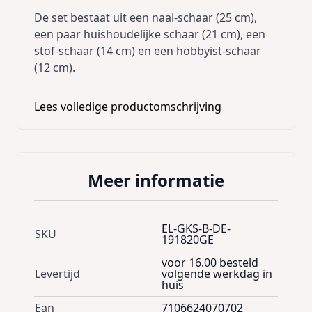
De set bestaat uit een naai-schaar (25 cm),
een paar huishoudelijke schaar (21 cm), een
stof-schaar (14 cm) en een hobbyist-schaar
(12 cm).
De schaar hebben elk een stelschroef evenals
Lees volledige productomschrijving
ergonomische, slipvrije handgrepen met
zachte inzetstukken, die zorgen voor een
hoog niveau van comfort tijdens gebruik.
Meer informatie
De messen gemaakt van roestvrij staal bieden
een eenvoudige snijden van papier, plastic,
foto's, karton, leer, stof, enz.
EL-GKS-B-DE-
SKU
191820GE
Bovendien, zijn voor zowel rechts - en
voor 16.00 besteld
linkshandige schaar geschikt.
Levertijd
volgende werkdag in
huis
Productvoordelen
Ean
7106624070702