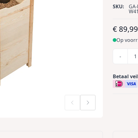
SKU:
GA-
W4
€ 89,9
Op voor
-
Betaal vei