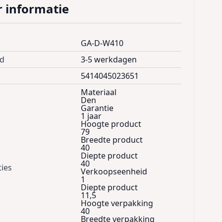
 informatie
GA-D-W410
jd
3-5 werkdagen
5414045023651
Materiaal
Den
Garantie
1 jaar
Hoogte product
79
Breedte product
40
Diepte product
40
ties
Verkoopseenheid
1
Diepte product
11,5
Hoogte verpakking
40
Breedte verpakking