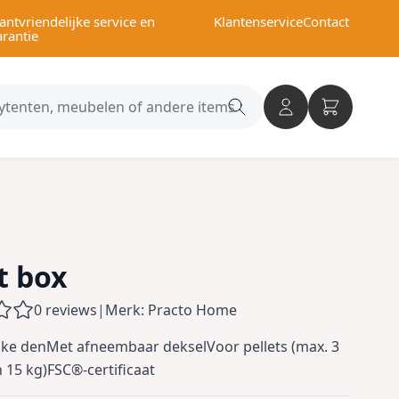
antvriendelijke service en
Klantenservice
Contact
arantie
Search
category
t box
0 reviews
|
Merk: Practo Home
ijke denMet afneembaar dekselVoor pellets (max. 3
 15 kg)FSC®-certificaat