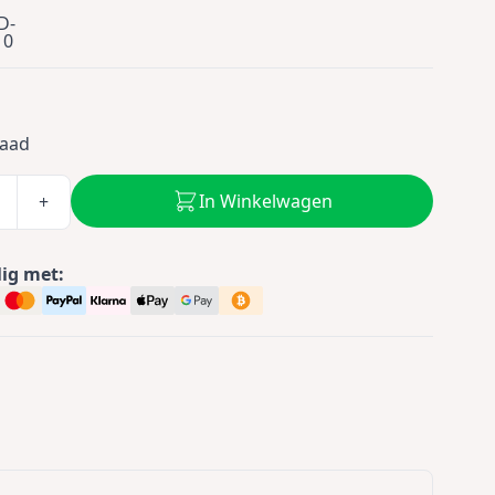
D-
10
9
raad
In Winkelwagen
+
lig met: