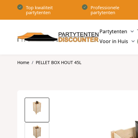
Ga naar de inhoud
Top kwaliteit
Professionele
partytenten
partytenten
Partytenten
Sh
Voor in Huis
Sh
Home
/
PELLET BOX HOUT 45L