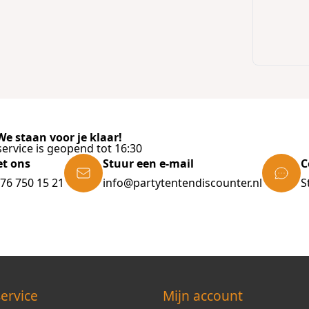
e staan voor je klaar!
ervice is geopend tot 16:30
et ons
Stuur een e-mail
C
)76 750 15 21
info@partytentendiscounter.nl
S
ervice
Mijn account