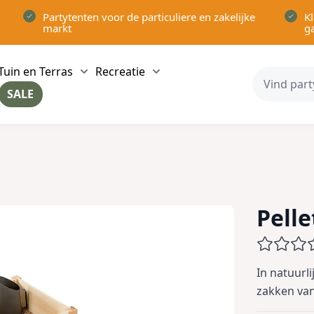
Partytenten voor de particuliere en zakelijke
Kl
markt
g
Tuin en Terras
Recreatie
ow submenu for Partytenten category
Show submenu for Tuin en Terras category
Show submenu for Recreatie 
SALE
ow submenu for Voor in Huis category
Pelle
In natuurl
zakken van