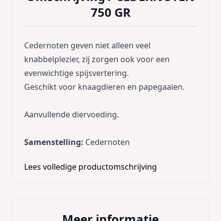
750 GR
Cedernoten geven niet alleen veel
knabbelplezier, zij zorgen ook voor een
evenwichtige spijsvertering.
Geschikt voor knaagdieren en papegaaien.
Aanvullende diervoeding.
Samenstelling:
Cedernoten
Lees volledige productomschrijving
Voedingsadvies
: geef enkele noten per dag
als snack of tussendoortje
Inhoud
: 750 gr
Meer informatie