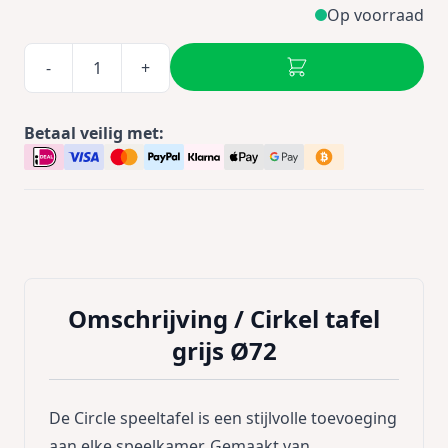
Op voorraad
-
+
Betaal veilig met:
Omschrijving /
Cirkel tafel
grijs Ø72
De Circle speeltafel is een stijlvolle toevoeging
aan elke speelkamer. Gemaakt van