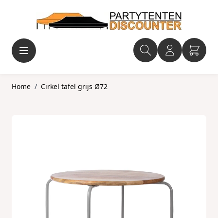
Ga naar de inhoud
Home
/
Cirkel tafel grijs Ø72