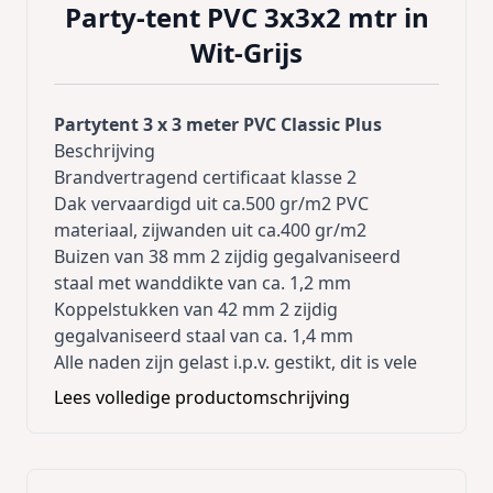
Party-tent PVC 3x3x2 mtr in
Wit-Grijs
Partytent 3 x 3 meter PVC Classic Plus
Beschrijving
Brandvertragend certificaat klasse 2
Dak vervaardigd uit ca.500 gr/m2 PVC
materiaal, zijwanden uit ca.400 gr/m2
Buizen van 38 mm 2 zijdig gegalvaniseerd
staal met wanddikte van ca. 1,2 mm
Koppelstukken van 42 mm 2 zijdig
gegalvaniseerd staal van ca. 1,4 mm
Alle naden zijn gelast i.p.v. gestikt, dit is vele
malen sterker
Lees volledige productomschrijving
Bij het inhangen van de zijwanden is de tent
winddicht door de tochtflappen
Elastieken en haringen worden bijgeleverd