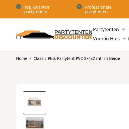
Ga naar de inhoud
Top kwaliteit
Professionele
partytenten
partytenten
Partytenten
Sh
Voor in Huis
Sh
Home
/
Classic Plus Partytent PVC 3x4x2 mtr in Beige