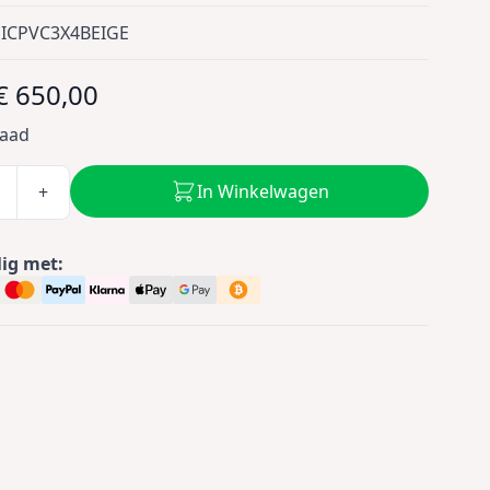
SICPVC3X4BEIGE
€ 650,00
raad
In Winkelwagen
+
lig met: