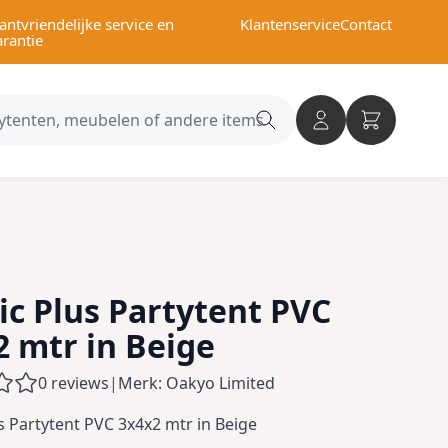
antvriendelijke service en
Klantenservice
Contact
arantie
Search
category
ic Plus Partytent PVC
2 mtr in Beige
0 reviews
|
Merk: Oakyo Limited
us Partytent PVC 3x4x2 mtr in Beige