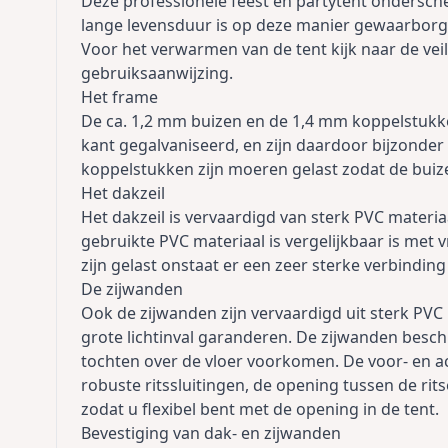
Deze professionele feest en partytent onderschei
lange levensduur is op deze manier gewaarborg
Voor het verwarmen van de tent kijk naar de veil
gebruiksaanwijzing.
Het frame
De ca. 1,2 mm buizen en de 1,4 mm koppelstukke
kant gegalvaniseerd, en zijn daardoor bijzonder
koppelstukken zijn moeren gelast zodat de bui
Het dakzeil
Het dakzeil is vervaardigd van sterk PVC materiaa
gebruikte PVC materiaal is vergelijkbaar is met
zijn gelast onstaat er een zeer sterke verbindin
De zijwanden
Ook de zijwanden zijn vervaardigd uit sterk PVC
grote lichtinval garanderen. De zijwanden besch
tochten over de vloer voorkomen. De voor- en ac
robuste ritssluitingen, de opening tussen de rit
zodat u flexibel bent met de opening in de tent.
Bevestiging van dak- en zijwanden