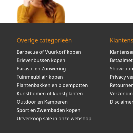
Overige categorieén
Klantens
Barbecue of Vuurkorf kopen
Klantense
Brievenbussen kopen
Betaalme
Parasol en Zonwering
Showroo
Tuinmeubilair kopen
Privacy ve
Plantenbakken en bloempotten
Retourne
Kunstbomen of kunstplanten
Verzendi
Outdoor en Kamperen
Disclaime
Sport en Zwembaden kopen
Uitverkoop sale in onze webshop