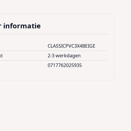
 informatie
CLASSICPVC3X4BEIGE
jd
2-3 werkdagen
0717762025935