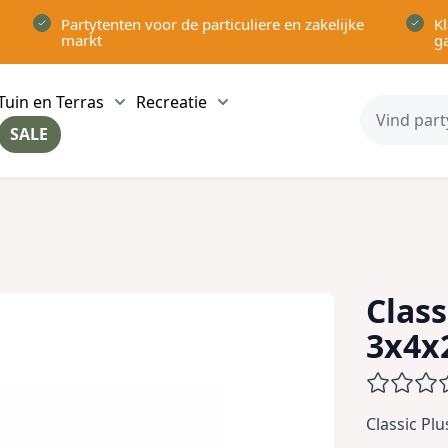
Partytenten voor de particuliere en zakelijke
Kl
markt
g
Tuin en Terras
Recreatie
ow submenu for Partytenten category
Show submenu for Tuin en Terras category
Show submenu for Recreatie 
SALE
ow submenu for Voor in Huis category
Class
3x4x
Classic Pl