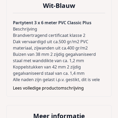
Wit-Blauw
Partytent 3 x 6 meter PVC Classic Plus
Beschrijving
Brandvertragend certificaat klasse 2
Dak vervaardigd uit ca.500 gr/m2 PVC
materiaal, zijwanden uit ca.400 gr/m2
Buizen van 38 mm 2 zijdig gegalvaniseerd
staal met wanddikte van ca. 1,2 mm
Koppelstukken van 42 mm 2 zijdig
gegalvaniseerd staal van ca. 1,4 mm
Alle naden zijn gelast i.p.v. gestikt, dit is vele
malen sterker
Lees volledige productomschrijving
Elastieken en haringen worden bijgeleverd
Duidelijke Nederlandse gebruiksaanwijzing
De tent is absoluut waterdicht
Deze professionele feest en partytent
Meer informatie
onderscheid zich door zijn sterke constructie,