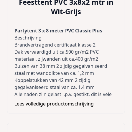
Feesttent PVC 3x8x2 mtr in
Wit-Grijs
Partytent 3 x 8 meter PVC Classic Plus
Beschrijving
Brandvertragend certificaat klasse 2
Dak vervaardigd uit ca.500 gr/m2 PVC
materiaal, zijwanden uit ca.400 gr/m2
Buizen van 38 mm 2 zijdig gegalvaniseerd
staal met wanddikte van ca. 1,2 mm
Koppelstukken van 42 mm 2 zijdig
gegalvaniseerd staal van ca. 1,4 mm
Alle naden zijn gelast i.p.v. gestikt, dit is vele
malen sterker
Lees volledige productomschrijving
Bij het inhangen van de zijwanden is de tent
winddicht door de tochtflappen
Elastieken en haringen worden bijgeleverd
Duidelijke Nederlandse gebruiksaanwijzing