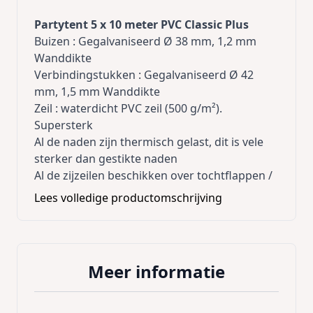
Partytent 5 x 10 meter PVC Classic Plus
Buizen : Gegalvaniseerd Ø 38 mm, 1,2 mm
Wanddikte
Verbindingstukken : Gegalvaniseerd Ø 42
mm, 1,5 mm Wanddikte
Zeil : waterdicht PVC zeil (500 g/m²).
Supersterk
Al de naden zijn thermisch gelast, dit is vele
sterker dan gestikte naden
Al de zijzeilen beschikken over tochtflappen /
modderflappen van 30cm. Deze kunnen extra
Lees volledige productomschrijving
vastgemaakt worden zodanig de wind, water
niet onder de tent kan.
Buizen worden vastgezet met moeren; geen
goedkoop klik systeem dat direct stuk gaat !
Meer informatie
Zijwanden worden aan elkaar bevestigd met
elastieken achter flappen die van het dakzeil
naar onder komen (volledig wind- en