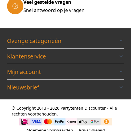
Gewicht: ca. 150 kilo
Veel gestelde vragen
Verpakking: 5 dozen
Snel antwoord op je vragen
ALLE TENTEN WORDEN GELEVERD
INCLUSIEF
EEN BRANDVERTRAGEND
CERTIFICAAT
Overige categorieén
Klantenservice
Mijn account
Nieuwsbrief
© Copyright 2013 - 2026 Partytenten Discounter - Alle
rechten voorbehouden.
Algemene voorwaarden
Privacybeleid