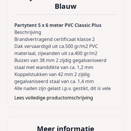
Blauw
Partytent 5 x 6 meter PVC Classic Plus
Beschrijving
Brandvertragend certificaat klasse 2
Dak vervaardigd uit ca.500 gr/m2 PVC
materiaal, zijwanden uit ca.400 gr/m2
Buizen van 38 mm 2 zijdig gegalvaniseerd
staal met wanddikte van ca. 1,2 mm
Koppelstukken van 42 mm 2 zijdig
gegalvaniseerd staal van ca. 1,4 mm
Alle naden zijn gelast i.p.v. gestikt, dit is vele
malen sterker
Lees volledige productomschrijving
Bij het inhangen van de zijwanden is de tent
winddicht door de tochtflappen
Elastieken en haringen worden bijgeleverd
Duidelijke Nederlandse gebruiksaanwijzing
Meer informatie
De tent is absoluut waterdicht