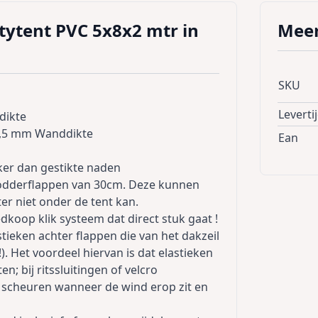
rtytent PVC 5x8x2 mtr in
Meer
SKU
Leverti
dikte
1,5 mm Wanddikte
Ean
erker dan gestikte naden
 modderflappen van 30cm. Deze kunnen
r niet onder de tent kan.
oop klik systeem dat direct stuk gaat !
ieken achter flappen die van het dakzeil
. Het voordeel hiervan is dat elastieken
; bij ritssluitingen of velcro
en scheuren wanneer de wind erop zit en