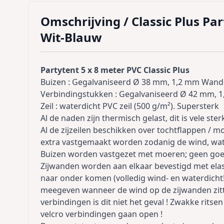
Omschrijving /
Classic Plus Pa
Wit-Blauw
Partytent 5 x 8 meter PVC Classic Plus
Buizen : Gegalvaniseerd Ø 38 mm, 1,2 mm Wand
Verbindingstukken : Gegalvaniseerd Ø 42 mm, 
Zeil : waterdicht PVC zeil (500 g/m²). Supersterk
Al de naden zijn thermisch gelast, dit is vele st
Al de zijzeilen beschikken over tochtflappen /
extra vastgemaakt worden zodanig de wind, wate
Buizen worden vastgezet met moeren; geen goedk
Zijwanden worden aan elkaar bevestigd met elast
naar onder komen (volledig wind- en waterdicht!)
meegeven wanneer de wind op de zijwanden zitten
verbindingen is dit niet het geval ! Zwakke rits
velcro verbindingen gaan open !