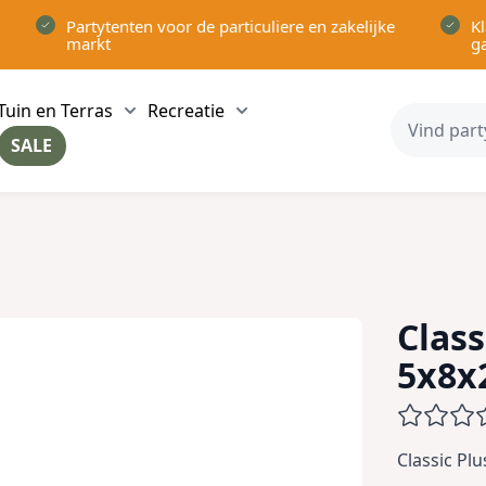
Partytenten voor de particuliere en zakelijke
Kl
markt
g
Tuin en Terras
Recreatie
ow submenu for Partytenten category
Show submenu for Tuin en Terras category
Show submenu for Recreatie 
SALE
ow submenu for Voor in Huis category
Class
5x8x
Classic Pl