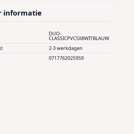
 informatie
DUO-
CLASSICPVC5X8WITBLAUW
jd
2-3 werkdagen
0717762025959