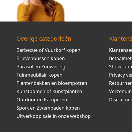
Overige categorieén
Klantens
Barbecue of Vuurkorf kopen
Klantense
Brievenbussen kopen
Betaalme
Parasol en Zonwering
Showroo
Tuinmeubilair kopen
Privacy ve
Plantenbakken en bloempotten
Retourne
Kunstbomen of kunstplanten
Verzendi
Outdoor en Kamperen
Disclaime
Sport en Zwembaden kopen
Uitverkoop sale in onze webshop