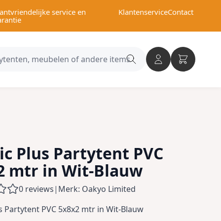
antvriendelijke service en
Klantenservice
Contact
arantie
Search
category
ic Plus Partytent PVC
2 mtr in Wit-Blauw
0 reviews
|
Merk: Oakyo Limited
us Partytent PVC 5x8x2 mtr in Wit-Blauw