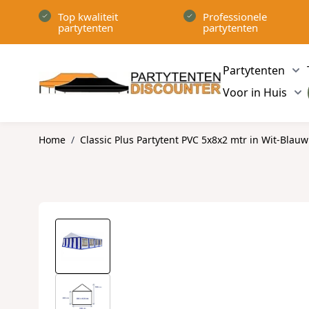
Ga naar de inhoud
Top kwaliteit
Professionele
partytenten
partytenten
Partytenten
Sh
Voor in Huis
Sh
Home
/
Classic Plus Partytent PVC 5x8x2 mtr in Wit-Blauw