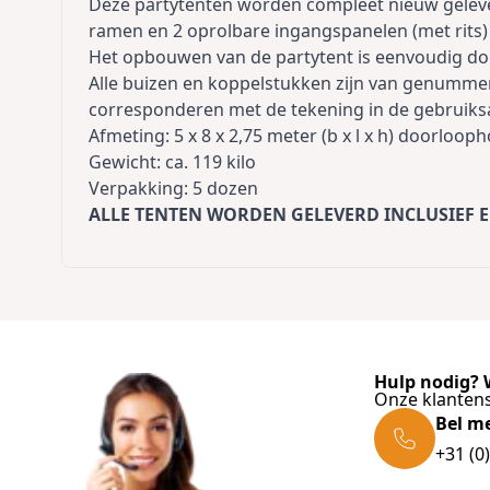
Deze partytenten worden compleet nieuw geleve
ramen en 2 oprolbare ingangspanelen (met rits)
Het opbouwen van de partytent is eenvoudig doo
Alle buizen en koppelstukken zijn van genummer
corresponderen met de tekening in de gebruiks
Afmeting: 5 x 8 x 2,75 meter (b x l x h) doorloo
Gewicht: ca. 119 kilo
Verpakking: 5 dozen
ALLE TENTEN WORDEN GELEVERD INCLUSIEF
E
Hulp nodig? W
Onze klantens
Bel m
+31 (0