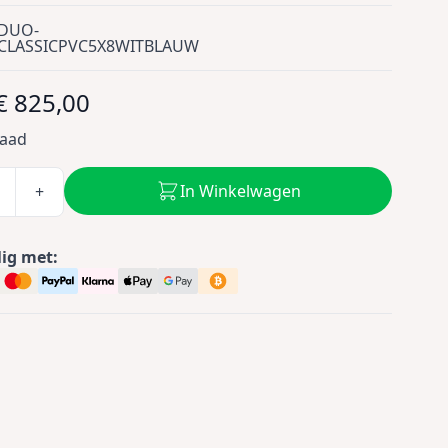
DUO-
CLASSICPVC5X8WITBLAUW
€ 825,00
raad
In Winkelwagen
+
lig met: