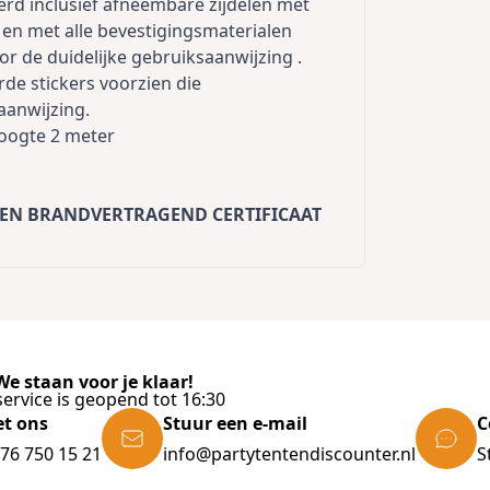
rd inclusief afneembare zijdelen met
 en met alle bevestigingsmaterialen
r de duidelijke gebruiksaanwijzing .
de stickers voorzien die
aanwijzing.
phoogte 2 meter
EN BRANDVERTRAGEND CERTIFICAAT
e staan voor je klaar!
ervice is geopend tot 16:30
et ons
Stuur een e-mail
C
)76 750 15 21
info@partytentendiscounter.nl
S