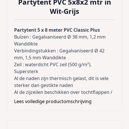
Partytent PVC 5x8x2 mtr in
Wit-Grijs
Partytent 5 x 8 meter PVC Classic Plus
Buizen : Gegalvaniseerd Ø 38 mm, 1,2 mm
Wanddikte
Verbindingstukken : Gegalvaniseerd Ø 42
mm, 1,5 mm Wanddikte
Zeil : waterdicht PVC zeil (500 g/m²).
Supersterk
Al de naden zijn thermisch gelast, dit is vele
sterker dan gestikte naden
Al de zijzeilen beschikken over tochtflappen /
modderflappen van 30cm. Deze kunnen extra
Lees volledige productomschrijving
vastgemaakt worden zodanig de wind, water
niet onder de tent kan.
Buizen worden vastgezet met moeren; geen
goedkoop klik systeem dat direct stuk gaat !