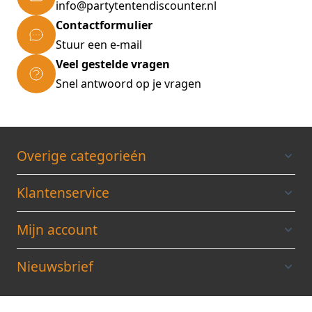
info@partytentendiscounter.nl
Afmeting: 5 x 8 x 2,75 meter (b x l x h)
Contactformulier
doorloophoogte 2 meter
Stuur een e-mail
Gewicht: ca. 119 kilo
Veel gestelde vragen
Verpakking: 5 dozen
ALLE TENTEN WORDEN GELEVERD
Snel antwoord op je vragen
INCLUSIEF
EEN BRANDVERTRAGEND
CERTIFICAAT
Overige categorieén
Klantenservice
Mijn account
Nieuwsbrief