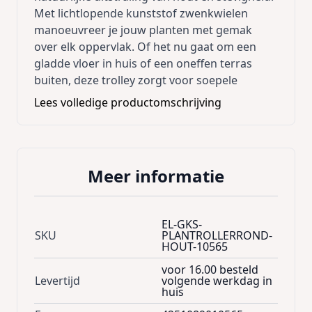
Met lichtlopende kunststof zwenkwielen
manoeuvreer je jouw planten met gemak
over elk oppervlak. Of het nu gaat om een
gladde vloer in huis of een oneffen terras
buiten, deze trolley zorgt voor soepele
verplaatsing zonder krassen achter te laten.
Lees volledige productomschrijving
Met een indrukwekkend draagvermogen tot
80 kg biedt deze trolley een solide basis voor
zelfs de grootste plantenpotten. Robuust en
Meer informatie
betrouwbaar, maar toch elegant van ontwerp,
is deze trolley de perfecte aanvulling op jouw
groene oase, zowel binnen als buiten.
EL-GKS-
De plantentrolley wordt met zorg
SKU
PLANTROLLERROND-
HOUT-10565
geproduceerd in Duitsland, waar
vakmanschap en kwaliteit samenkomen. Met
voor 16.00 besteld
een afmeting van 30x30 cm en een hoogte
Levertijd
volgende werkdag in
huis
van 8 cm biedt deze trolley de ideale basis