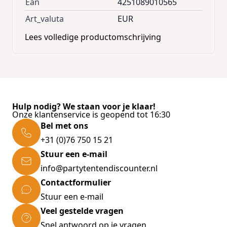
voor jouw geliefde planten, waar je ze ook
Ean
4251089010565
wilt plaatsen.
Art_valuta
EUR
het onbehandelde hout kan je beitsen of
Lees volledige productomschrijving
verven in de kleur naar eigen smaak.
Kleur: hout
Afmeting: 30 x 30 x 8cm
Hulp nodig? We staan voor je klaar!
Onze klantenservice is geopend tot 16:30
Bel met ons
+31 (0)76 750 15 21
Stuur een e-mail
info@partytentendiscounter.nl
Contactformulier
Stuur een e-mail
Veel gestelde vragen
Snel antwoord op je vragen