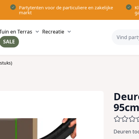
Partytenten voor de particuliere en zakelijke
Kl
markt
g
Tuin en Terras
Recreatie
ow submenu for Partytenten category
Show submenu for Tuin en Terras category
Show submenu for Recreatie 
SALE
ow submenu for Voor in Huis category
stuks)
Deur
95cm 
Deuren toc