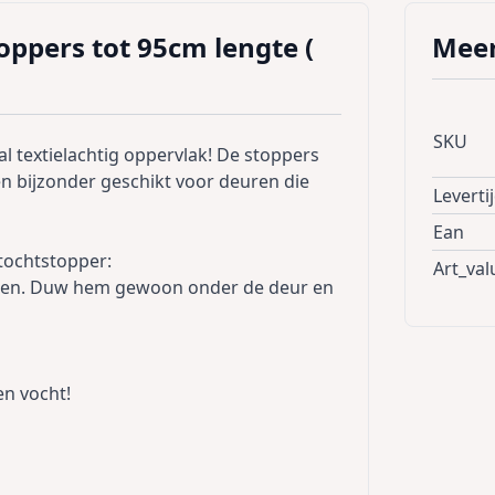
oppers tot 95cm lengte (
Meer
SKU
l textielachtig oppervlak! De stoppers
en bijzonder geschikt voor deuren die
Leverti
Ean
tochtstopper:
Art_val
leren. Duw hem gewoon onder de deur en
en vocht!