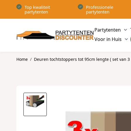
Ga naar de inhoud
Top kwaliteit
Professionele
partytenten
partytenten
Partytenten
Sh
Voor in Huis
Sh
Home
/
Deuren tochtstoppers tot 95cm lengte ( set van 3 