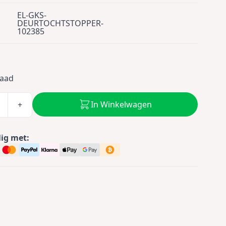
EL-GKS-
DEURTOCHTSTOPPER-
102385
0
raad
In Winkelwagen
+
lig met: