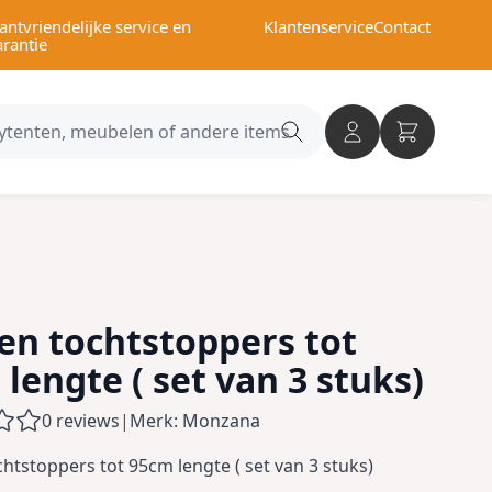
antvriendelijke service en
Klantenservice
Contact
arantie
Search
category
en tochtstoppers tot
lengte ( set van 3 stuks)
0 reviews
|
Merk: Monzana
htstoppers tot 95cm lengte ( set van 3 stuks)