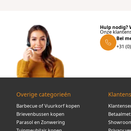
Hulp nodig? W
Onze klantens
Bel m
+31 (0
Overige categorieén
Klantens
Barbecue of Vuurkorf kopen
Klantense
Brievenbussen kopen
Betaalme
Parasol en Zonwering
Showroo
Tuinmeubilair kopen
Privacy ve