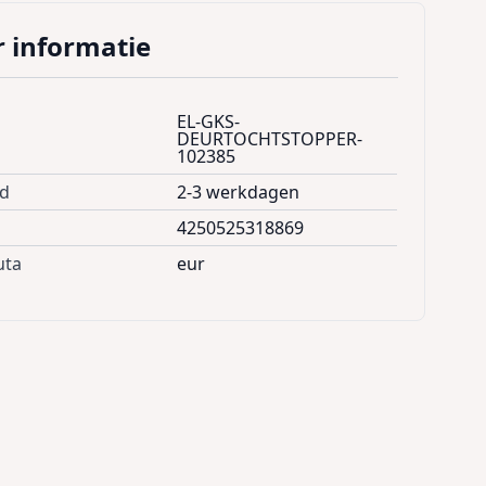
 informatie
EL-GKS-
DEURTOCHTSTOPPER-
102385
jd
2-3 werkdagen
4250525318869
uta
eur