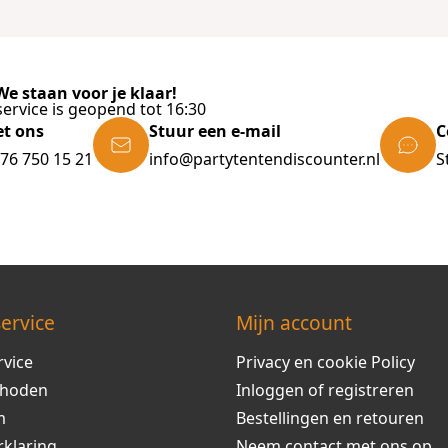
e staan voor je klaar!
ervice is geopend tot 16:30
et ons
Stuur een e-mail
C
)76 750 15 21
info@partytentendiscounter.nl
S
ervice
Mijn account
rvice
Privacy en cookie Policy
thoden
Inloggen of registreren
m
Bestellingen en retouren
rklaring
Neem contact met ons op